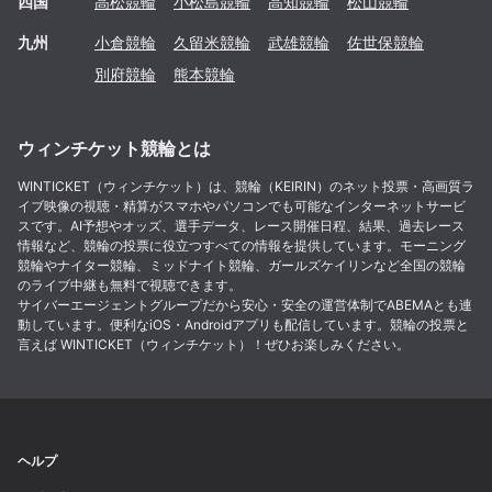
四国
高松
競輪
小松島
競輪
高知
競輪
松山
競輪
九州
小倉
競輪
久留米
競輪
武雄
競輪
佐世保
競輪
別府
競輪
熊本
競輪
ウィンチケット競輪とは
WINTICKET（ウィンチケット）は、競輪（KEIRIN）のネット投票・高画質ラ
イブ映像の視聴・精算がスマホやパソコンでも可能なインターネットサービ
スです。AI予想やオッズ、選手データ、レース開催日程、結果、過去レース
情報など、競輪の投票に役立つすべての情報を提供しています。モーニング
競輪やナイター競輪、ミッドナイト競輪、ガールズケイリンなど全国の競輪
のライブ中継も無料で視聴できます。
サイバーエージェントグループだから安心・安全の運営体制でABEMAとも連
動しています。便利なiOS・Androidアプリも配信しています。競輪の投票と
言えば WINTICKET（ウィンチケット）！ぜひお楽しみください。
ヘルプ