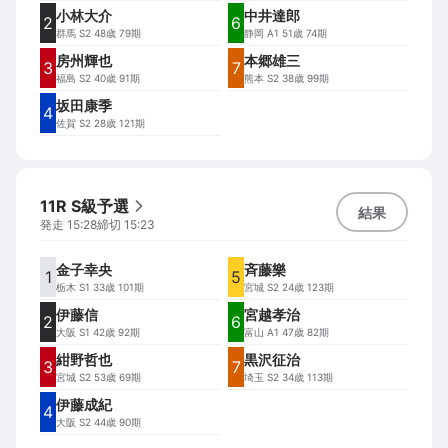
小林大介
中井達郎
2
6
群馬
S2 48歳 79期
静岡
A1 51歳 74期
房州輝也
本郷雄三
3
7
福島
S2 40歳 91期
熊本
S2 38歳 99期
坂田康季
4
佐賀
S2 28歳 121期
11R S級予選
結果
発走
15:28
締切
15:23
金子幸央
斉藤樂
1
5
栃木
S1 33歳 101期
宮城
S2 24歳 123期
伊藤信
宮越孝治
2
6
大阪
S1 42歳 92期
富山
A1 47歳 82期
紺野哲也
黒沢征治
3
7
宮城
S2 53歳 69期
埼玉
S2 34歳 113期
伊藤成紀
4
大阪
S2 44歳 90期