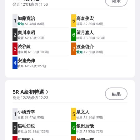
結果
発走
12:01
締切
11:56
加藤寛治
高倉俊宏
1
5
愛知
A1 48歳 83期
福岡
A2 39歳 93期
廣川泰昭
望月嘉人
2
6
愛媛
A2 43歳 90期
静岡
A3 30歳 123期
渋谷錬
渡会啓介
3
7
神奈川
A1 35歳 103期
愛知
A2 50歳 83期
安達光伸
4
岐阜
A2 24歳 127期
5R A級初特選
結果
発走
12:28
締切
12:23
小橋秀幸
泉文人
1
5
青森
S2 47歳 85期
福島
A2 36歳 99期
稲毛知也
飯田辰哉
2
6
和歌山
S2 28歳 123期
千葉
A1 53歳 72期
矢部駿人
神開一輝