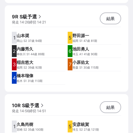
9R S級予選
結果
発走
14:26
締切
14:21
山本奨
野田源一
1
5
岡山
S2 37歳 94期
福岡
S1 47歳 81期
内藤秀久
池田勇人
2
6
神奈川
S1 44歳 89期
埼玉
A1 41歳 90期
稲吉悠大
小原佑太
3
7
福岡
S2 39歳 92期
青森
S1 30歳 115期
橋本瑠偉
4
栃木
S1 31歳 113期
10R S級予選
結果
発走
14:56
締切
14:51
久島尚樹
安彦統賀
1
5
宮崎
S2 35歳 100期
埼玉
S2 27歳 121期