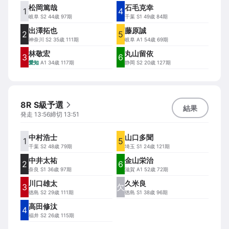
松岡篤哉
石毛克幸
1
4
岐阜
S2 44歳 97期
千葉
S1 49歳 84期
出澤拓也
藤原誠
2
5
神奈川
S2 35歳 111期
岐阜
A1 54歳 69期
林敬宏
丸山留依
3
6
愛知
A1 34歳 117期
静岡
S2 20歳 127期
8R S級予選
結果
発走
13:56
締切
13:51
中村浩士
山口多聞
1
5
千葉
S2 48歳 79期
埼玉
S1 24歳 121期
中井太祐
金山栄治
2
6
奈良
S1 36歳 97期
滋賀
A1 52歳 72期
川口雄太
久米良
3
欠
徳島
S2 29歳 111期
徳島
S1 38歳 96期
高田修汰
4
福井
S2 26歳 115期