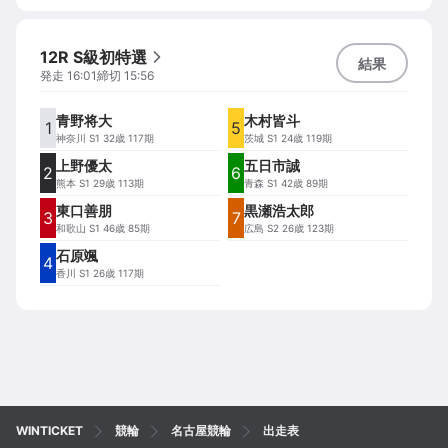
12R S級初特選
結果
発走
16:01
締切
15:56
青野将大
木村皆斗
1
5
神奈川
S1 32歳 117期
茨城
S1 24歳 119期
上野優太
五日市誠
2
6
熊本
S1 29歳 113期
青森
S1 42歳 89期
東口善朋
黒瀬浩太郎
3
7
和歌山
S1 46歳 85期
広島
S2 26歳 123期
石原颯
4
香川
S1 26歳 117期
WINTICKET
競輪
名古屋競輪
出走表