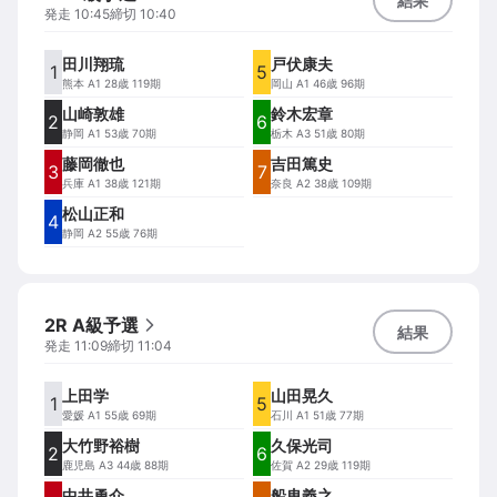
結果
発走
10:45
締切
10:40
田川翔琉
戸伏康夫
1
5
熊本
A1 28歳 119期
岡山
A1 46歳 96期
山崎敦雄
鈴木宏章
2
6
静岡
A1 53歳 70期
栃木
A3 51歳 80期
藤岡徹也
吉田篤史
3
7
兵庫
A1 38歳 121期
奈良
A2 38歳 109期
松山正和
4
静岡
A2 55歳 76期
2R A級予選
結果
発走
11:09
締切
11:04
上田学
山田晃久
1
5
愛媛
A1 55歳 69期
石川
A1 51歳 77期
大竹野裕樹
久保光司
2
6
鹿児島
A3 44歳 88期
佐賀
A2 29歳 119期
中井勇介
船曳義之