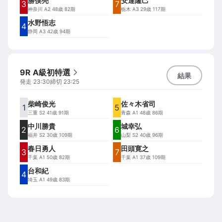
勝俣亮
安達隆己
3
7
神奈川
A2 48歳 82期
栃木
A3 29歳 117期
水野悟志
4
静岡
A3 42歳 94期
9R A級初特選
結果
発走
23:30
締切
23:25
柴崎俊光
佐々木省司
1
5
三重
S2 41歳 91期
青森
A1 48歳 86期
中川勝貴
城幸弘
2
6
福井
S2 30歳 109期
山梨
S2 40歳 96期
春日勇人
田頭寛之
3
7
千葉
A1 50歳 82期
千葉
A1 37歳 109期
台和紀
4
埼玉
A1 49歳 83期