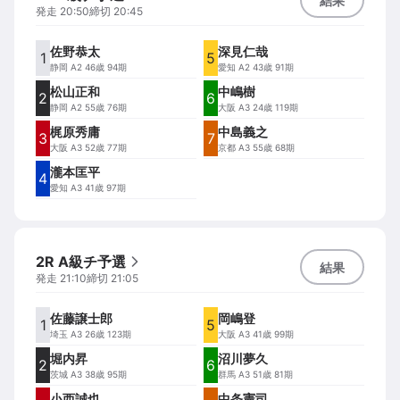
結果
発走
20:50
締切
20:45
佐野恭太
深見仁哉
1
5
静岡
A2 46歳 94期
愛知
A2 43歳 91期
松山正和
中嶋樹
2
6
静岡
A2 55歳 76期
大阪
A3 24歳 119期
梶原秀庸
中島義之
3
7
大阪
A3 52歳 77期
京都
A3 55歳 68期
瀧本匡平
4
愛知
A3 41歳 97期
2R A級チ予選
結果
発走
21:10
締切
21:05
佐藤譲士郎
岡嶋登
1
5
埼玉
A3 26歳 123期
大阪
A3 41歳 99期
堀内昇
沼川夢久
2
6
茨城
A3 38歳 95期
群馬
A3 51歳 81期
小西誠也
中条憲司