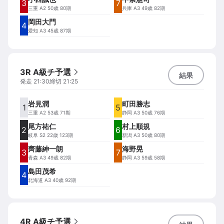
3
7
三重
A2 50歳 80期
兵庫
A3 49歳 82期
岡田大門
4
愛知
A3 45歳 87期
3R A級チ予選
結果
発走
21:30
締切
21:25
岩見潤
町田勝志
1
5
三重
A2 53歳 71期
静岡
A3 50歳 76期
尾方祐仁
村上順規
2
6
岐阜
S2 22歳 123期
新潟
A3 50歳 80期
齊藤紳一朗
海野晃
3
7
青森
A3 49歳 82期
静岡
A3 59歳 58期
島田茂希
4
北海道
A3 40歳 92期
4R A級チ予選