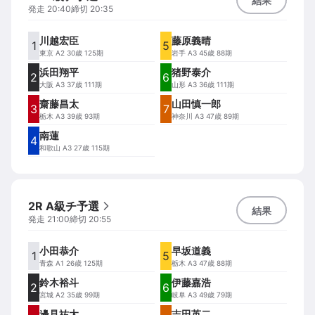
結果
発走
20:40
締切
20:35
川越宏臣
藤原義晴
1
5
東京
A2 30歳 125期
岩手
A3 45歳 88期
浜田翔平
猪野泰介
2
6
大阪
A3 37歳 111期
山形
A3 36歳 111期
齋藤昌太
山田慎一郎
3
7
栃木
A3 39歳 93期
神奈川
A3 47歳 89期
南蓮
4
和歌山
A3 27歳 115期
2R A級チ予選
結果
発走
21:00
締切
20:55
小田恭介
早坂道義
1
5
青森
A1 26歳 125期
栃木
A3 47歳 88期
鈴木裕斗
伊藤嘉浩
2
6
宮城
A2 35歳 99期
岐阜
A3 49歳 79期
邊見祐太
吉田英二