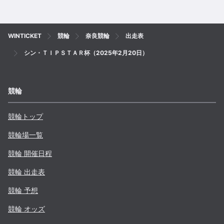
WINTICKET
競輪
奈良競輪
出走表
シン・ＴＩＰＳＴＡＲ杯（2025年2月20日）
競輪
競輪トップ
競輪場一覧
競輪 開催日程
競輪 出走表
競輪 予想
競輪 オッズ