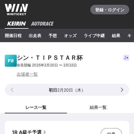
登録・ログイン
開催日程
出走表
予想
オッズ
ライブ中継
結果
キ
シン・ＴＩＰＳＴＡＲ杯
奈良
競輪
2025年2月20日
〜
2月22日
出場者一覧
初日
2月20日（木）
レース一覧
結果一覧
1R A級チ予選