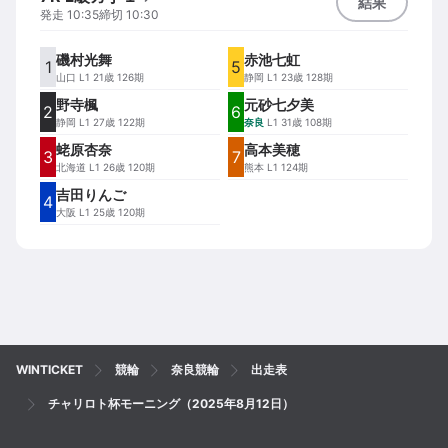
結果
発走
10:35
締切
10:30
磯村光舞
赤池七虹
1
5
山口
L1 21歳 126期
静岡
L1 23歳 128期
野寺楓
元砂七夕美
2
6
静岡
L1 27歳 122期
奈良
L1 31歳 108期
蛯原杏奈
高本美穂
3
7
北海道
L1 26歳 120期
熊本
L1 124期
吉田りんご
4
大阪
L1 25歳 120期
WINTICKET
競輪
奈良競輪
出走表
チャリロト杯モーニング（2025年8月12日）