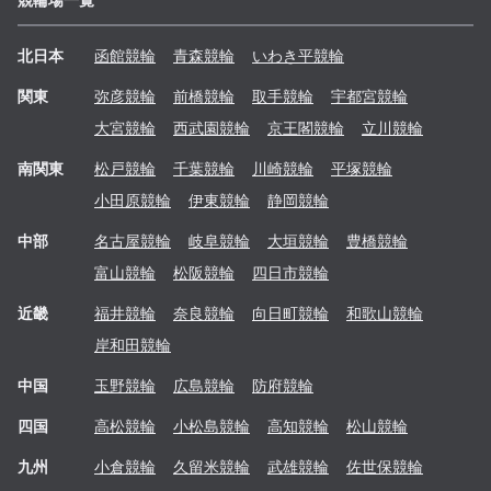
北日本
函館
競輪
青森
競輪
いわき平
競輪
関東
弥彦
競輪
前橋
競輪
取手
競輪
宇都宮
競輪
大宮
競輪
西武園
競輪
京王閣
競輪
立川
競輪
南関東
松戸
競輪
千葉
競輪
川崎
競輪
平塚
競輪
小田原
競輪
伊東
競輪
静岡
競輪
中部
名古屋
競輪
岐阜
競輪
大垣
競輪
豊橋
競輪
富山
競輪
松阪
競輪
四日市
競輪
近畿
福井
競輪
奈良
競輪
向日町
競輪
和歌山
競輪
岸和田
競輪
中国
玉野
競輪
広島
競輪
防府
競輪
四国
高松
競輪
小松島
競輪
高知
競輪
松山
競輪
九州
小倉
競輪
久留米
競輪
武雄
競輪
佐世保
競輪