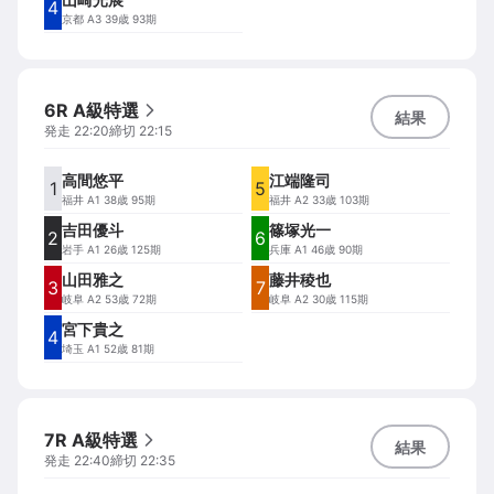
4
京都
A3 39歳 93期
6R A級特選
結果
発走
22:20
締切
22:15
高間悠平
江端隆司
1
5
福井
A1 38歳 95期
福井
A2 33歳 103期
吉田優斗
篠塚光一
2
6
岩手
A1 26歳 125期
兵庫
A1 46歳 90期
山田雅之
藤井稜也
3
7
岐阜
A2 53歳 72期
岐阜
A2 30歳 115期
宮下貴之
4
埼玉
A1 52歳 81期
7R A級特選
結果
発走
22:40
締切
22:35