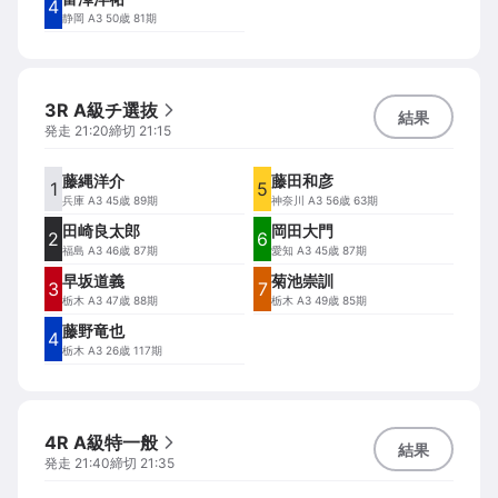
4
静岡
A3 50歳 81期
3R A級チ選抜
結果
発走
21:20
締切
21:15
藤縄洋介
藤田和彦
1
5
兵庫
A3 45歳 89期
神奈川
A3 56歳 63期
田崎良太郎
岡田大門
2
6
福島
A3 46歳 87期
愛知
A3 45歳 87期
早坂道義
菊池崇訓
3
7
栃木
A3 47歳 88期
栃木
A3 49歳 85期
藤野竜也
4
栃木
A3 26歳 117期
4R A級特一般
結果
発走
21:40
締切
21:35