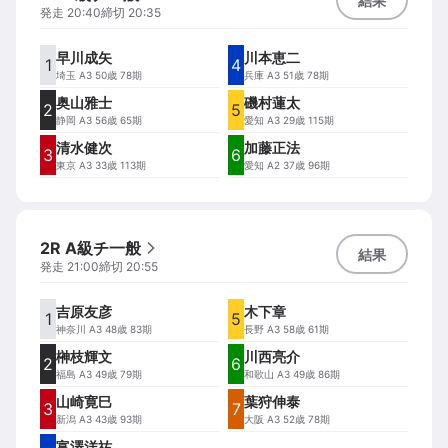
結果
発走
20:40
締切
20:35
早川成矢
川本恵二
1
4
埼玉
A3 50歳 78期
兵庫
A3 51歳 78期
奥山雅士
磯村蓮太
2
5
静岡
A3 56歳 65期
愛知
A3 29歳 115期
清水健次
加藤正法
3
6
東京
A3 33歳 113期
愛知
A2 37歳 96期
2R A級チ一般
結果
発走
21:00
締切
20:55
吉原友彦
木下章
1
5
神奈川
A3 48歳 83期
長野
A3 58歳 61期
榊枝輝文
川西亮介
2
6
福島
A3 49歳 79期
和歌山
A3 49歳 86期
山崎寛巳
葉狩伸泰
3
7
新潟
A3 43歳 93期
大阪
A3 52歳 78期
富澤洋祐