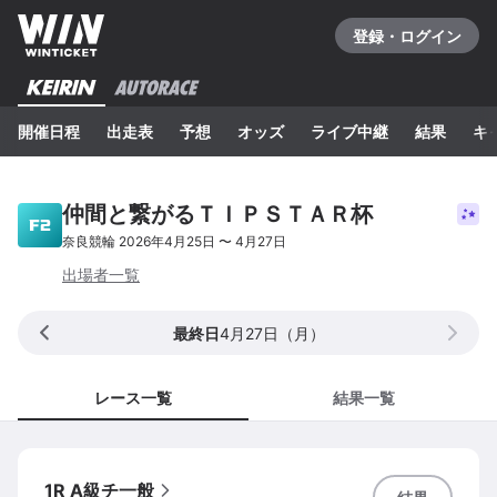
登録・ログイン
開催日程
出走表
予想
オッズ
ライブ中継
結果
キ
仲間と繋がるＴＩＰＳＴＡＲ杯
奈良
競輪
2026年4月25日
〜
4月27日
出場者一覧
最終日
4月27日（月）
レース一覧
結果一覧
1R A級チ一般