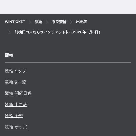
WINTICKET
競輪
奈良競輪
出走表
前検日コメならウィンチケット杯（2026年5月8日）
競輪
競輪トップ
競輪場一覧
競輪 開催日程
競輪 出走表
競輪 予想
競輪 オッズ