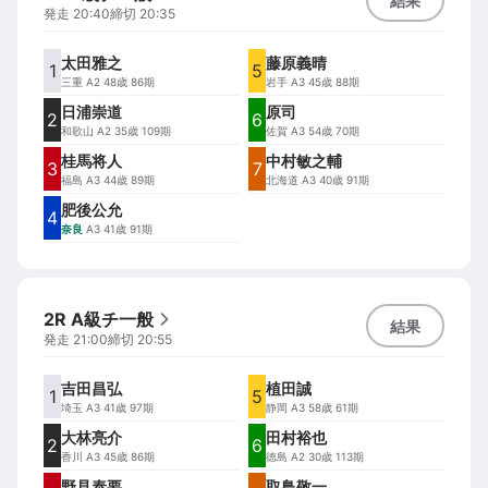
結果
発走
20:40
締切
20:35
太田雅之
藤原義晴
1
5
三重
A2 48歳 86期
岩手
A3 45歳 88期
日浦崇道
原司
2
6
和歌山
A2 35歳 109期
佐賀
A3 54歳 70期
桂馬将人
中村敏之輔
3
7
福島
A3 44歳 89期
北海道
A3 40歳 91期
肥後公允
4
奈良
A3 41歳 91期
2R A級チ一般
結果
発走
21:00
締切
20:55
吉田昌弘
植田誠
1
5
埼玉
A3 41歳 97期
静岡
A3 58歳 61期
大林亮介
田村裕也
2
6
香川
A3 45歳 86期
徳島
A2 30歳 113期
野見泰要
取鳥敬一