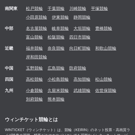
南関東
松戸
競輪
千葉
競輪
川崎
競輪
平塚
競輪
小田原
競輪
伊東
競輪
静岡
競輪
中部
名古屋
競輪
岐阜
競輪
大垣
競輪
豊橋
競輪
富山
競輪
松阪
競輪
四日市
競輪
近畿
福井
競輪
奈良
競輪
向日町
競輪
和歌山
競輪
岸和田
競輪
中国
玉野
競輪
広島
競輪
防府
競輪
四国
高松
競輪
小松島
競輪
高知
競輪
松山
競輪
九州
小倉
競輪
久留米
競輪
武雄
競輪
佐世保
競輪
別府
競輪
熊本
競輪
ウィンチケット競輪とは
WINTICKET（ウィンチケット）は、競輪（KEIRIN）のネット投票・高画質ラ