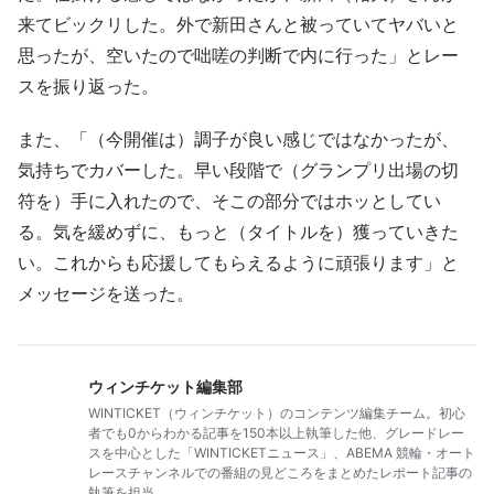
来てビックリした。外で新田さんと被っていてヤバいと
思ったが、空いたので咄嗟の判断で内に行った」とレー
スを振り返った。
また、「（今開催は）調子が良い感じではなかったが、
気持ちでカバーした。早い段階で（グランプリ出場の切
符を）手に入れたので、そこの部分ではホッとしてい
る。気を緩めずに、もっと（タイトルを）獲っていきた
い。これからも応援してもらえるように頑張ります」と
メッセージを送った。
ウィンチケット編集部
WINTICKET（ウィンチケット）のコンテンツ編集チーム。初心
者でも0からわかる記事を150本以上執筆した他、グレードレー
スを中心とした「WINTICKETニュース」、ABEMA 競輪・オート
レースチャンネルでの番組の見どころをまとめたレポート記事の
執筆を担当。