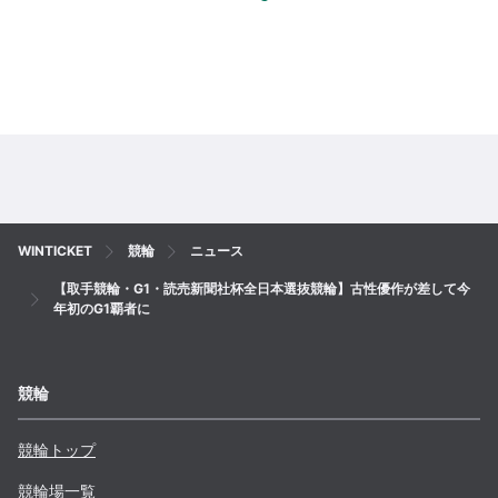
WINTICKET
競輪
ニュース
【取手競輪・G1・読売新聞社杯全日本選抜競輪】古性優作が差して今
年初のG1覇者に
競輪
競輪トップ
競輪場一覧