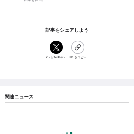
記事をシェアしよう
X（旧Twitter）
URLをコピー
関連ニュース