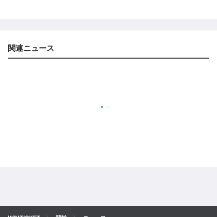
関連ニュース