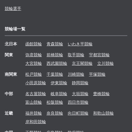
競輪選手
競輪場一覧
北日本
函館
競輪
青森
競輪
いわき平
競輪
関東
弥彦
競輪
前橋
競輪
取手
競輪
宇都宮
競輪
大宮
競輪
西武園
競輪
京王閣
競輪
立川
競輪
南関東
松戸
競輪
千葉
競輪
川崎
競輪
平塚
競輪
小田原
競輪
伊東
競輪
静岡
競輪
中部
名古屋
競輪
岐阜
競輪
大垣
競輪
豊橋
競輪
富山
競輪
松阪
競輪
四日市
競輪
近畿
福井
競輪
奈良
競輪
向日町
競輪
和歌山
競輪
岸和田
競輪