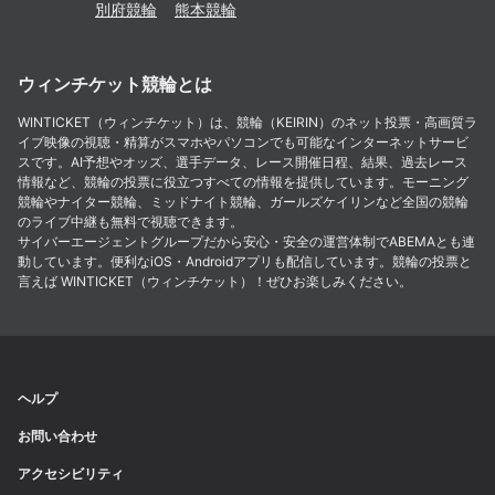
別府
競輪
熊本
競輪
ウィンチケット競輪とは
WINTICKET（ウィンチケット）は、競輪（KEIRIN）のネット投票・高画質ラ
イブ映像の視聴・精算がスマホやパソコンでも可能なインターネットサービ
スです。AI予想やオッズ、選手データ、レース開催日程、結果、過去レース
情報など、競輪の投票に役立つすべての情報を提供しています。モーニング
競輪やナイター競輪、ミッドナイト競輪、ガールズケイリンなど全国の競輪
のライブ中継も無料で視聴できます。
サイバーエージェントグループだから安心・安全の運営体制でABEMAとも連
動しています。便利なiOS・Androidアプリも配信しています。競輪の投票と
言えば WINTICKET（ウィンチケット）！ぜひお楽しみください。
ヘルプ
お問い合わせ
アクセシビリティ