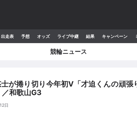
出走表
予想
オッズ
ライブ中継
結果
キャンペーン
競輪ニュース
悠士が捲り切り今年初V「才迫くんの頑張
／和歌山G3
12日