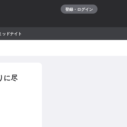
登録・ログイン
ミッドナイト
りに尽