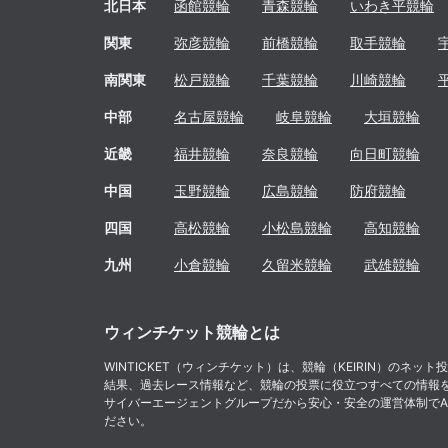
北日本
函館
競輪
青森
競輪
いわき平
競輪
関東
弥彦
競輪
前橋
競輪
取手
競輪
南関東
松戸
競輪
千葉
競輪
川崎
競輪
中部
名古屋
競輪
岐阜
競輪
大垣
競輪
近畿
福井
競輪
奈良
競輪
向日町
競輪
中国
玉野
競輪
広島
競輪
防府
競輪
四国
高松
競輪
小松島
競輪
高知
競輪
九州
小倉
競輪
久留米
競輪
武雄
競輪
ウィンチケット競輪とは
WINTICKET（ウィンチケット）は、競輪（KEIRIN）
結果、過去レース情報など、競輪の投票に役立つすべての情報
サイバーエージェントグループだから安心・安全の運営体制でABE
ださい。