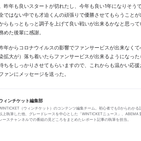
。昨年も良いスタートが切れたし、今年も良い1年になりそう
全ではない中でも才迫くんの頑張りで優勝させてもらうことが
からもっともっと調子を上げて良い戦いが出来るかなと思って
務めた後輩に感謝。
昨年からコロナウイルスの影響でファンサービスが出来なくて
染拡大が）落ち着いたらファンサービスが出来るようになった
待ちをしっかりさせてもらいますので、これからも温かい応援
ファンにメッセージを送った。
ウィンチケット編集部
WINTICKET（ウィンチケット）のコンテンツ編集チーム。初心者でも0からわかる記
以上執筆した他、グレードレースを中心とした「WINTICKETニュース」、ABEMA
レースチャンネルでの番組の見どころをまとめたレポート記事の執筆を担当。