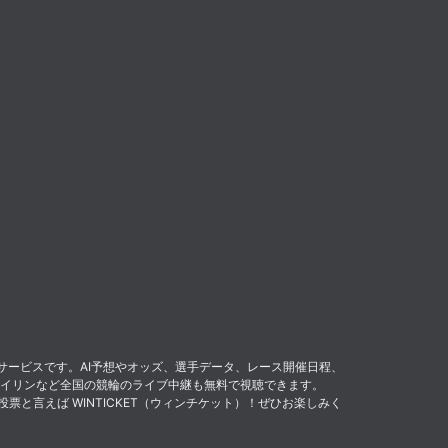
トサービスです。AI予想やオッズ、選手データ、レース開催日程、
イリンなど全国の競輪のライブ中継も無料で視聴できます。
票と言えば WINTICKET（ウィンチケット）！ぜひお楽しみく