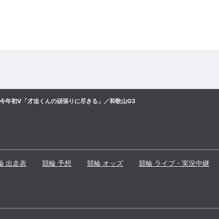
今年初V「才迫くんの頑張りに尽きる」／和歌山G3
輪 出走表
競輪 予想
競輪 オッズ
競輪 ライブ・実況中継