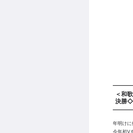
＜和歌
決勝◇
年明けに
今年初V