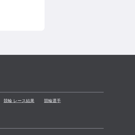
競輪 レース結果
競輪選手