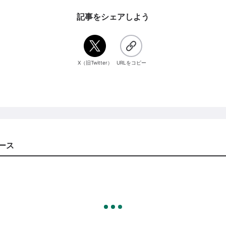
記事をシェアしよう
X（旧Twitter）
URLをコピー
ース