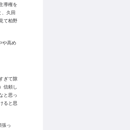
主導権を
と、久田
見て柏野
とやや高め
すぎて隙
）信頼し
なと思っ
けると思
頑張っ