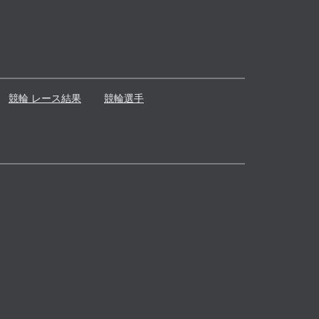
競輪 レース結果
競輪選手