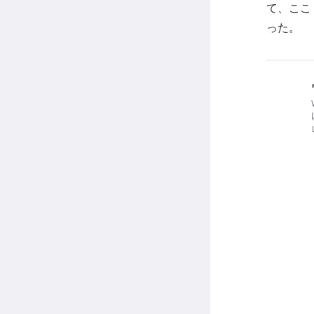
て、ここ
った。