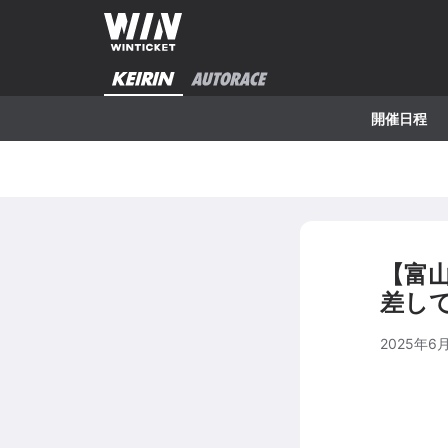
開催日程
【富
差し
2025年6