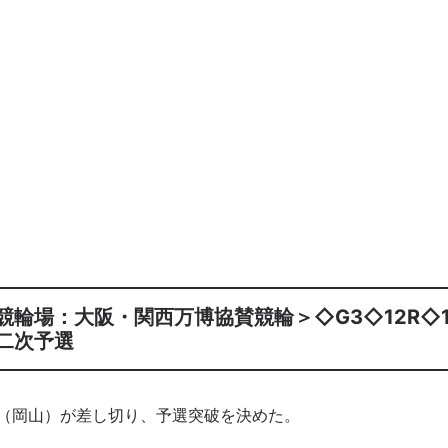
競輪場：大阪・関西万博協賛競輪＞◇G3◇12R◇1
二次予選
（岡山）が差し切り、予選突破を決めた。