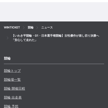
WINTICKET
競輪
ニュース
【いわき平競輪・G1・日本選手権競輪】古性優作が差し切り決勝へ
「安心して走れた」
競輪
競輪トップ
競輪場一覧
競輪 開催日程
競輪 出走表
競輪 予想