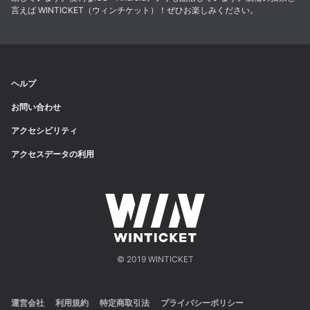
言えば WINTICKET（ウィンチケット）！ぜひお楽しみください。
ヘルプ
お問い合わせ
アクセシビリティ
アクセスデータの利用
© 2019 WINTICKET
運営会社
利用規約
特定商取引法
プライバシーポリシー