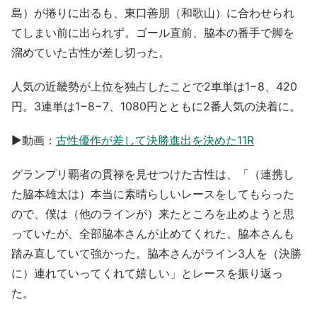
島）が捲りに出るも、東口善朋（和歌山）に合わせられ
てしまい前に出られず。ゴール直前、脇本の番手で脚を
溜めていた古性が差し切った。
人気の近畿勢が上位を独占したことで2車単は1−8、420
円。3連単は1−8−7、1080円とともに2番人気の決着に。
▶動画：
古性優作が差して決勝進出を決めた11R
グランプリ覇者の貫禄を見せつけた古性は、「（連携し
た脇本雄太は）本当に素晴らしいレースをしてもらった
ので、僕は（他のラインが）来たところを止めようと思
っていたが、全部脇本さんが止めてくれた。脇本さんも
踏み直していて強かった。脇本さんがライン3人を（決勝
に）連れていってくれて嬉しい」とレースを振り返っ
た。