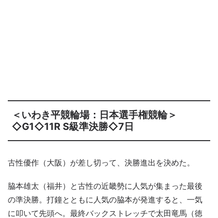
＜いわき平競輪場：日本選手権競輪＞
◇G1◇11R S級準決勝◇7日
古性優作（大阪）が差し切って、決勝進出を決めた。
脇本雄太（福井）と古性の近畿勢に人気が集まった最後
の準決勝。打鐘とともに人気の脇本が発進すると、一気
に叩いて先頭へ。最終バックストレッチで太田竜馬（徳