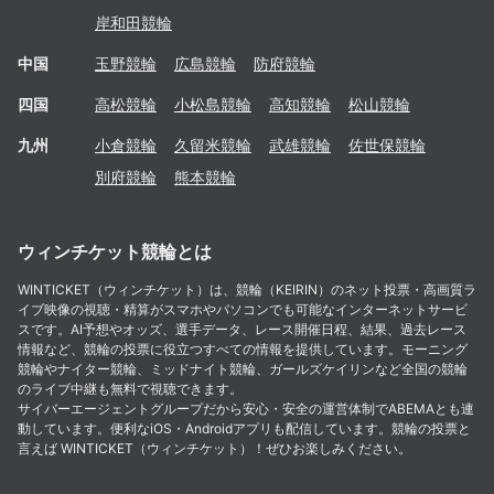
岸和田
競輪
中国
玉野
競輪
広島
競輪
防府
競輪
四国
高松
競輪
小松島
競輪
高知
競輪
松山
競輪
九州
小倉
競輪
久留米
競輪
武雄
競輪
佐世保
競輪
別府
競輪
熊本
競輪
ウィンチケット競輪とは
WINTICKET（ウィンチケット）は、競輪（KEIRIN）のネット投票・高画質ラ
イブ映像の視聴・精算がスマホやパソコンでも可能なインターネットサービ
スです。AI予想やオッズ、選手データ、レース開催日程、結果、過去レース
情報など、競輪の投票に役立つすべての情報を提供しています。モーニング
競輪やナイター競輪、ミッドナイト競輪、ガールズケイリンなど全国の競輪
のライブ中継も無料で視聴できます。
サイバーエージェントグループだから安心・安全の運営体制でABEMAとも連
動しています。便利なiOS・Androidアプリも配信しています。競輪の投票と
言えば WINTICKET（ウィンチケット）！ぜひお楽しみください。