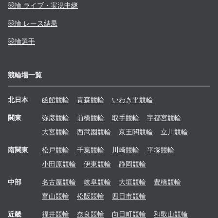
競輪 ライブ・実況中継
競輪 レース結果
競輪選手
競輪場一覧
北日本
函館
競輪
青森
競輪
いわき平
競輪
関東
弥彦
競輪
前橋
競輪
取手
競輪
宇都宮
競輪
大宮
競輪
西武園
競輪
京王閣
競輪
立川
競輪
南関東
松戸
競輪
千葉
競輪
川崎
競輪
平塚
競輪
小田原
競輪
伊東
競輪
静岡
競輪
中部
名古屋
競輪
岐阜
競輪
大垣
競輪
豊橋
競輪
富山
競輪
松阪
競輪
四日市
競輪
近畿
福井
競輪
奈良
競輪
向日町
競輪
和歌山
競輪