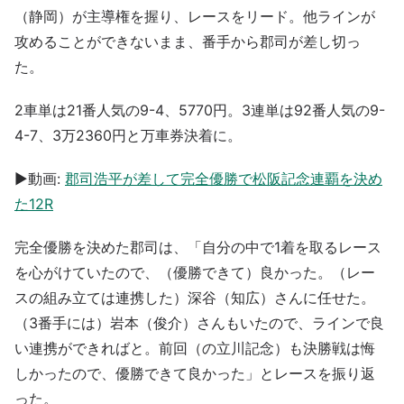
（静岡）が主導権を握り、レースをリード。他ラインが
攻めることができないまま、番手から郡司が差し切っ
た。
2車単は21番人気の9-4、5770円。3連単は92番人気の9-
4-7、3万2360円と万車券決着に。
▶動画:
郡司浩平が差して完全優勝で松阪記念連覇を決め
た12R
完全優勝を決めた郡司は、「自分の中で1着を取るレース
を心がけていたので、（優勝できて）良かった。（レー
スの組み立ては連携した）深谷（知広）さんに任せた。
（3番手には）岩本（俊介）さんもいたので、ラインで良
い連携ができればと。前回（の立川記念）も決勝戦は悔
しかったので、優勝できて良かった」とレースを振り返
った。