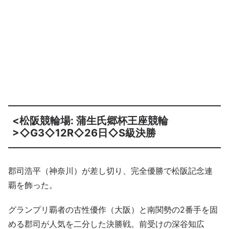
<松阪競輪場: 蒲生氏郷杯王座競輪
>◇G3◇12R◇26日◇S級決勝
郡司浩平（神奈川）が差し切り、完全優勝で松阪記念連
覇を飾った。
グランプリ覇者の古性優作（大阪）と南関勢の2番手を固
める郡司が人気を二分した決勝戦。前受けの深谷知広