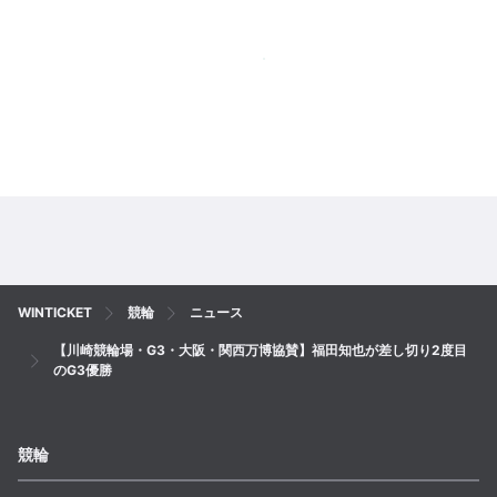
WINTICKET
競輪
ニュース
【川崎競輪場・G3・大阪・関西万博協賛】福田知也が差し切り2度目
のG3優勝
競輪