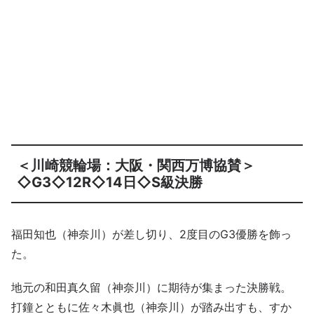
＜川崎競輪場：大阪・関西万博協賛＞
◇G3◇12R◇14日◇S級決勝
福田知也（神奈川）が差し切り、2度目のG3優勝を飾っ
た。
地元の和田真久留（神奈川）に期待が集まった決勝戦。
打鐘とともに佐々木眞也（神奈川）が踏み出すも、すか