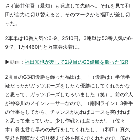
さず藤井侑吾（愛知）も発進して先頭へ。それを見て和
田が自力に切り替えると、そのマークから福田が差し切
った。
2車単は10番人気の6-9、2510円。3連単は53番人気の6-
9-7、1万4460円と万車券決着に。
▶動画：
福田知也が差して2度目のG3優勝を飾った12R
2度目のG3初優勝を飾った福田は、「（優勝は）半信半
疑だったがガッツポーズをしたら優勝にしてくれるかな
と思って、ガッツポーズしちゃいました（笑）。前の2人
が神奈川のメインレーサーなので、（南関ライン）3番手
の仕事をしてから、チャンスがあればコースを突ければ
と思って走っていた。少し作戦とは違ったが、（佐々
木）眞也君も早めの先行をしてくれたし、（和田）真久
留君も躊躇なく切り替えて外を踏んでくれたので、僕の