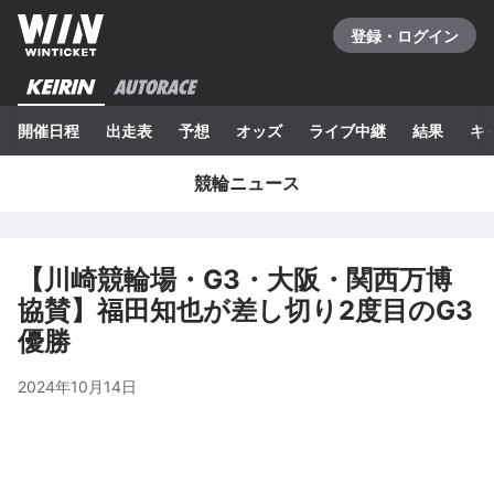
登録・ログイン
開催日程
出走表
予想
オッズ
ライブ中継
結果
キ
競輪ニュース
【川崎競輪場・G3・大阪・関西万博
協賛】福田知也が差し切り2度目のG3
優勝
2024年10月14日