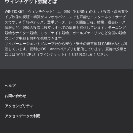
ウィンチケット競輪とは
WINTICKET（ウィンチケット）は、競輪（KEIRIN）のネット投票・高画質ラ
イブ映像の視聴・精算がスマホやパソコンでも可能なインターネットサービ
スです。AI予想やオッズ、選手データ、レース開催日程、結果、過去レース
情報など、競輪の投票に役立つすべての情報を提供しています。モーニング
競輪やナイター競輪、ミッドナイト競輪、ガールズケイリンなど全国の競輪
のライブ中継も無料で視聴できます。
サイバーエージェントグループだから安心・安全の運営体制でABEMAとも連
動しています。便利なiOS・Androidアプリも配信しています。競輪の投票と
言えば WINTICKET（ウィンチケット）！ぜひお楽しみください。
ヘルプ
お問い合わせ
アクセシビリティ
アクセスデータの利用