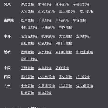
関東
弥彦
競輪
前橋
競輪
取手
競輪
宇都宮
競輪
大宮
競輪
西武園
競輪
京王閣
競輪
立川
競輪
南関東
松戸
競輪
千葉
競輪
川崎
競輪
平塚
競輪
小田原
競輪
伊東
競輪
静岡
競輪
中部
名古屋
競輪
岐阜
競輪
大垣
競輪
豊橋
競輪
富山
競輪
松阪
競輪
四日市
競輪
近畿
福井
競輪
奈良
競輪
向日町
競輪
和歌山
競輪
岸和田
競輪
中国
玉野
競輪
広島
競輪
防府
競輪
四国
高松
競輪
小松島
競輪
高知
競輪
松山
競輪
九州
小倉
競輪
久留米
競輪
武雄
競輪
佐世保
競輪
別府
競輪
熊本
競輪