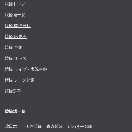
競輪トップ
競輪場一覧
競輪 開催日程
競輪 出走表
競輪 予想
競輪 オッズ
競輪 ライブ・実況中継
競輪 レース結果
競輪選手
競輪場一覧
北日本
函館
競輪
青森
競輪
いわき平
競輪