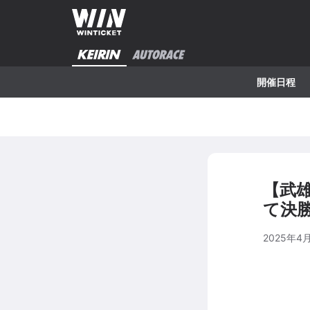
開催日程
【武
て決
2025年4