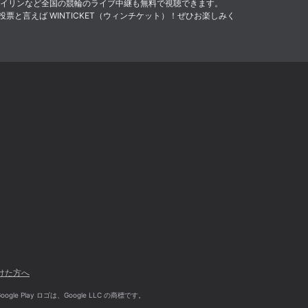
イリンなど全国の競輪のライブ中継も無料で視聴できます。
票と言えば WINTICKET（ウィンチケット）！ぜひお楽しみく
けた方へ
oogle Play ロゴは、Google LLC の商標です。