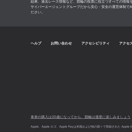
結果、過去レース情報など、競輪の投票に役立つすべての情報
サイバーエージェントグループだから安心・安全の運営体制でABE
ださい。
ヘルプ
お問い合わせ
アクセシビリティ
アクセ
車券の購入は20歳になってから、競輪は適度に楽しみましょう
Apple、Apple ロゴ、Apple Payは米国および他の国々で登録された Apple Inc.