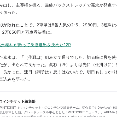
み出し、主導権を握る。最終バックストレッチで嘉永が発進す
り切った。
杉が敗れたことで、2車単は8番人気の2-5、2980円。3連単は
9、2万650円と万車券決着に。
嘉永泰斗が捲って決勝進出を決めた12R
た嘉永は、「（作戦は）組み立て通りでした。切る時に脚を使
たが、出られて良かった。眞杉（匠）よりは先に（仕掛けに）
、良かった。連日（調子は）悪くはないので、明日もしっかり
気込みを語った。
ウィンチケット編集部
WINTICKET（ウィンチケット）のコンテンツ編集チーム。初心者でも0からわかる記
以上執筆した他、グレードレースを中心とした「WINTICKETニュース」、ABEMA
レースチャンネルでの番組の見どころをまとめたレポート記事の執筆を担当。