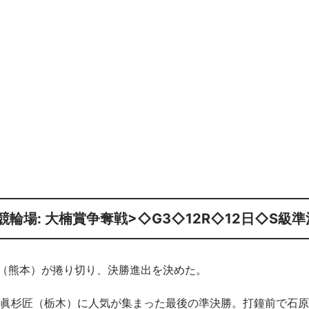
競輪場: 大楠賞争奪戦>◇G3◇12R◇12日◇S級
（熊本）が捲り切り、決勝進出を決めた。
の眞杉匠（栃木）に人気が集まった最後の準決勝。打鐘前で石