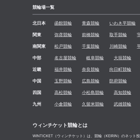
競輪場一覧
北日本
函館
競輪
青森
競輪
いわき平
競輪
関東
弥彦
競輪
前橋
競輪
取手
競輪
南関東
松戸
競輪
千葉
競輪
川崎
競輪
中部
名古屋
競輪
岐阜
競輪
大垣
競輪
近畿
福井
競輪
奈良
競輪
向日町
競輪
中国
玉野
競輪
広島
競輪
防府
競輪
四国
高松
競輪
小松島
競輪
高知
競輪
九州
小倉
競輪
久留米
競輪
武雄
競輪
ウィンチケット競輪とは
WINTICKET（ウィンチケット）は、競輪（KEIRIN）