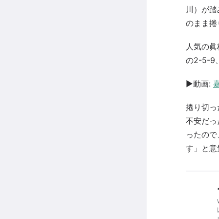
川）が踏
のまま捲
人気の眞
の2-5-
▶動画:
捲り切っ
不安だっ
ったので
す」と意