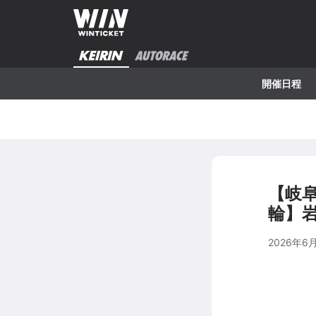
開催日程
【岐
輪】岩
2026年6