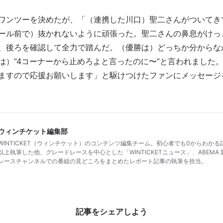
ワンツーを決めたが、「（連携した川口）聖二さんがついてき
ール前で）抜かれないように頑張った。聖二さんの鼻息がけっ
、後ろを確認して全力で踏んだ。（優勝は）どっちか分からな
は）“4コーナーから止めろよと言ったのに〜”と言われました
ますので応援お願いします」と駆けつけたファンにメッセージ
ウィンチケット編集部
WINTICKET（ウィンチケット）のコンテンツ編集チーム。初心者でも0からわかる記
以上執筆した他、グレードレースを中心とした「WINTICKETニュース」、ABEMA
レースチャンネルでの番組の見どころをまとめたレポート記事の執筆を担当。
記事をシェアしよう