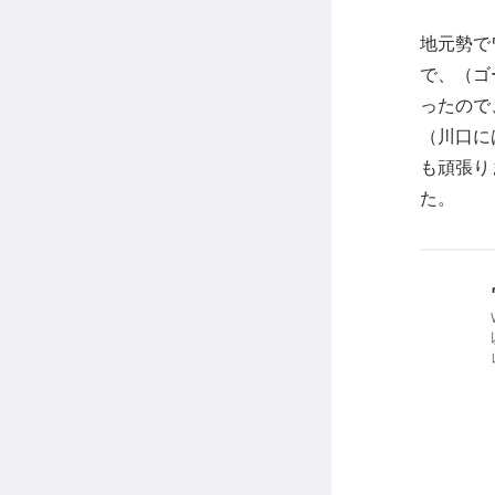
地元勢で
で、（ゴ
ったので
（川口に
も頑張り
た。