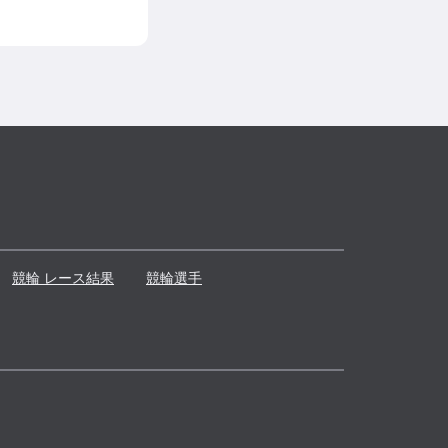
競輪 レース結果
競輪選手