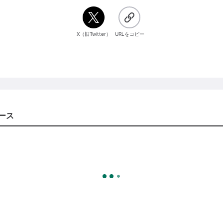
X（旧Twitter）
URLをコピー
ース