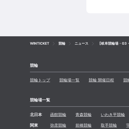
WINTICKET
競輪
ニュース
【岐阜競輪場・G3
競輪
競輪トップ
競輪場一覧
競輪 開催日程
競
競輪場一覧
北日本
函館
競輪
青森
競輪
いわき平
競輪
関東
弥彦
競輪
前橋
競輪
取手
競輪