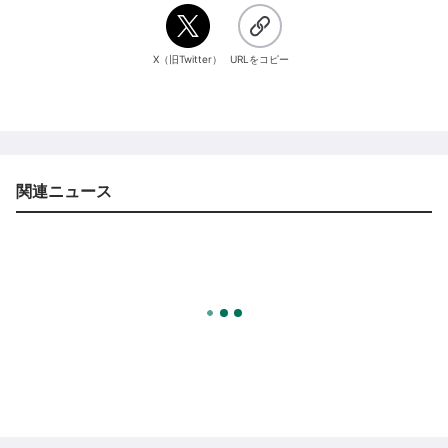
X（旧Twitter）
URLをコピー
関連ニュース