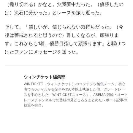
（捲り切れる）かなと。無我夢中だった。（優勝したの
は）流石に分かった」とレースを振り返った。
そして、「嬉しいが、信じられない気持ちだった。（今
後は警戒されると思うので）難しくなるが、頑張りま
す。これからも1着、優勝目指して頑張ります」と駆けつ
けたファンにメッセージを送った。
ウィンチケット編集部
WINTICKET（ウィンチケット）のコンテンツ編集チーム。初心
者でも0からわかる記事を150本以上執筆した他、グレードレー
スを中心とした「WINTICKETニュース」、ABEMA 競輪・オート
レースチャンネルでの番組の見どころをまとめたレポート記事の
執筆を担当。