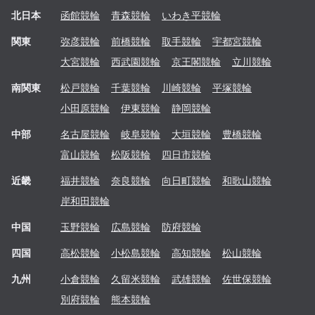
北日本
函館
競輪
青森
競輪
いわき平
競輪
関東
弥彦
競輪
前橋
競輪
取手
競輪
宇都宮
競輪
大宮
競輪
西武園
競輪
京王閣
競輪
立川
競輪
南関東
松戸
競輪
千葉
競輪
川崎
競輪
平塚
競輪
小田原
競輪
伊東
競輪
静岡
競輪
中部
名古屋
競輪
岐阜
競輪
大垣
競輪
豊橋
競輪
富山
競輪
松阪
競輪
四日市
競輪
近畿
福井
競輪
奈良
競輪
向日町
競輪
和歌山
競輪
岸和田
競輪
中国
玉野
競輪
広島
競輪
防府
競輪
四国
高松
競輪
小松島
競輪
高知
競輪
松山
競輪
九州
小倉
競輪
久留米
競輪
武雄
競輪
佐世保
競輪
別府
競輪
熊本
競輪