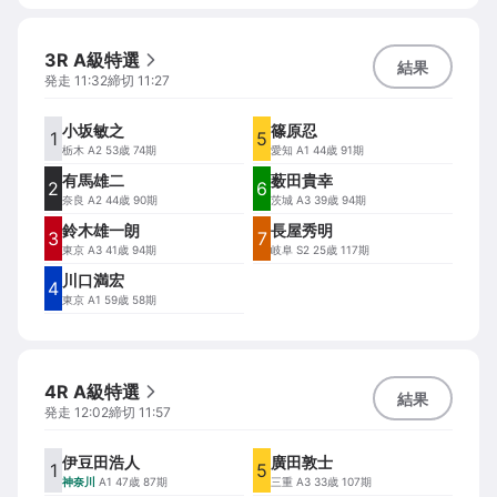
3R A級特選
結果
発走
11:32
締切
11:27
小坂敏之
篠原忍
1
5
栃木
A2 53歳 74期
愛知
A1 44歳 91期
有馬雄二
薮田貴幸
2
6
奈良
A2 44歳 90期
茨城
A3 39歳 94期
鈴木雄一朗
長屋秀明
3
7
東京
A3 41歳 94期
岐阜
S2 25歳 117期
川口満宏
4
東京
A1 59歳 58期
4R A級特選
結果
発走
12:02
締切
11:57
伊豆田浩人
廣田敦士
1
5
神奈川
A1 47歳 87期
三重
A3 33歳 107期