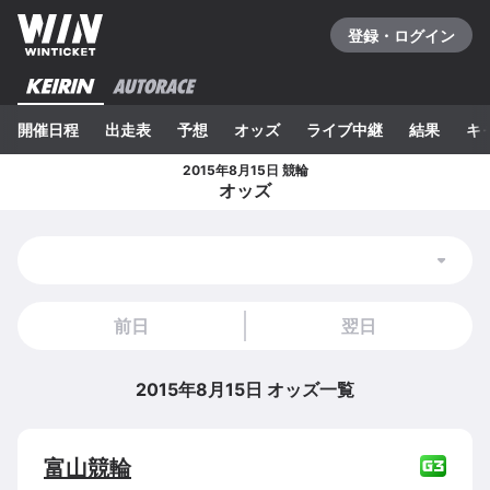
登録・ログイン
開催日程
出走表
予想
オッズ
ライブ中継
結果
キ
2015年8月15日 競輪
オッズ
前日
翌日
2015年8月15日
オッズ一覧
富山
競輪