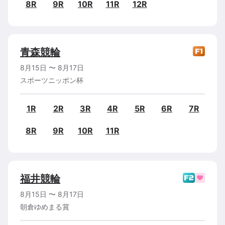
8R
9R
10R
11R
12R
青森
競輪
8月15日
〜
8月17日
スポーツニッポン杯
1R
2R
3R
4R
5R
6R
7R
8R
9R
10R
11R
福井
競輪
8月15日
〜
8月17日
朝倉ゆめまる賞