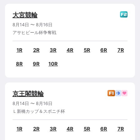
大宮
競輪
8月14日
〜
8月16日
アサヒビール杯争奪戦
1R
2R
3R
4R
5R
6R
7R
8R
9R
10R
京王閣
競輪
8月14日
〜
8月16日
Ｌ新橋カップ＆スポニチ杯
1R
2R
3R
4R
5R
6R
7R