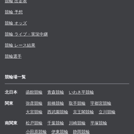
競輪 出走表
競輪 予想
競輪 オッズ
競輪 ライブ・実況中継
競輪 レース結果
競輪選手
競輪場一覧
北日本
函館
競輪
青森
競輪
いわき平
競輪
関東
弥彦
競輪
前橋
競輪
取手
競輪
宇都宮
競輪
大宮
競輪
西武園
競輪
京王閣
競輪
立川
競輪
南関東
松戸
競輪
千葉
競輪
川崎
競輪
平塚
競輪
小田原
競輪
伊東
競輪
静岡
競輪