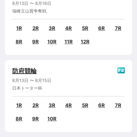
8月13日
〜
8月16日
瑞峰立山賞争奪戦
1R
2R
3R
4R
5R
6R
7R
8R
9R
10R
11R
12R
防府
競輪
8月13日
〜
8月15日
日本トーター杯
1R
2R
3R
4R
5R
6R
7R
8R
9R
10R