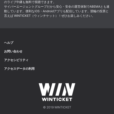
のライブ中継も無料で視聴できます。
サイバーエージェントグループだから安心・安全の運営体制でABEMAとも連
動しています。便利なiOS・Androidアプリも配信しています。競輪の投票と
言えば WINTICKET（ウィンチケット）！ぜひお楽しみください。
ヘルプ
お問い合わせ
アクセシビリティ
アクセスデータの利用
© 2019 WINTICKET