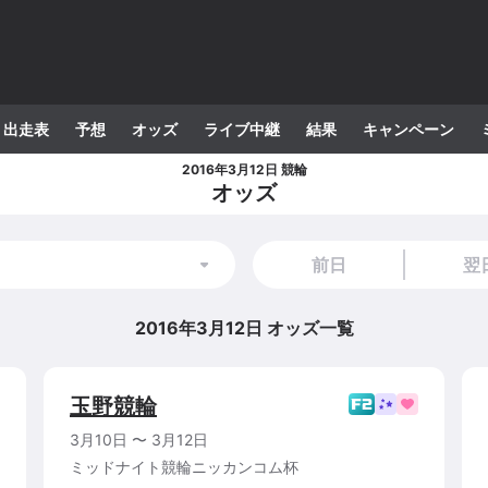
出走表
予想
オッズ
ライブ中継
結果
キャンペーン
2016年3月12日 競輪
オッズ
前日
翌
2016年3月12日
オッズ一覧
玉野
競輪
3月10日
〜
3月12日
ミッドナイト競輪ニッカンコム杯