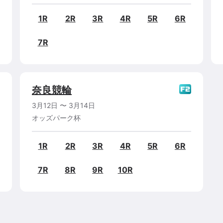
1R
2R
3R
4R
5R
6R
7R
奈良
競輪
3月12日
〜
3月14日
オッズパーク杯
1R
2R
3R
4R
5R
6R
7R
8R
9R
10R