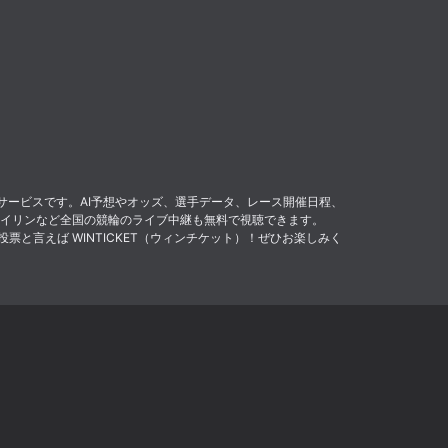
トサービスです。AI予想やオッズ、選手データ、レース開催日程、
イリンなど全国の競輪のライブ中継も無料で視聴できます。
票と言えば WINTICKET（ウィンチケット）！ぜひお楽しみく