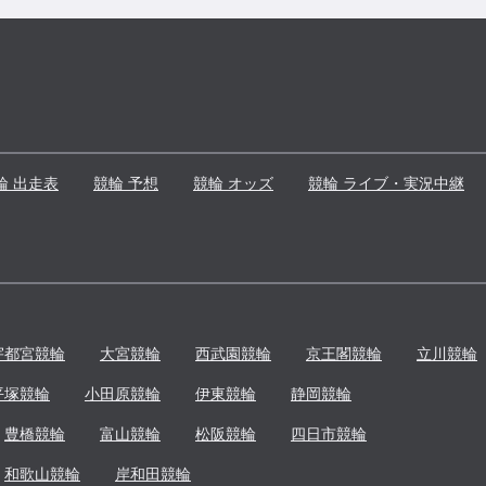
輪 出走表
競輪 予想
競輪 オッズ
競輪 ライブ・実況中継
宇都宮
競輪
大宮
競輪
西武園
競輪
京王閣
競輪
立川
競輪
平塚
競輪
小田原
競輪
伊東
競輪
静岡
競輪
豊橋
競輪
富山
競輪
松阪
競輪
四日市
競輪
和歌山
競輪
岸和田
競輪