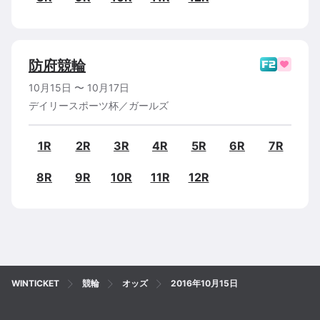
防府
競輪
10月15日
〜
10月17日
デイリースポーツ杯／ガールズ
1R
2R
3R
4R
5R
6R
7R
8R
9R
10R
11R
12R
WINTICKET
競輪
オッズ
2016年10月15日