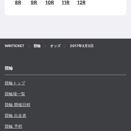
8R
9R
10R
11R
12R
WINTICKET
競輪
オッズ
2017年3月3日
競輪
競輪トップ
競輪場一覧
競輪 開催日程
競輪 出走表
競輪 予想