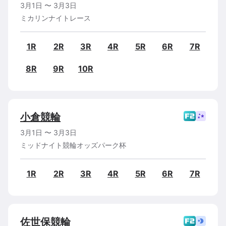
3月1日
〜
3月3日
ミカリンナイトレース
1R
2R
3R
4R
5R
6R
7R
8R
9R
10R
小倉
競輪
3月1日
〜
3月3日
ミッドナイト競輪オッズパーク杯
1R
2R
3R
4R
5R
6R
7R
佐世保
競輪