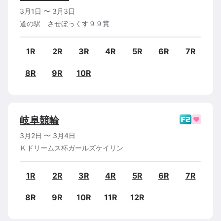
3月1日
〜
3月3日
道の駅 させぼっくす９９賞
1R
2R
3R
4R
5R
6R
7R
8R
9R
10R
岐阜
競輪
3月2日
〜
3月4日
Ｋドリームス杯ガールズケイリン
1R
2R
3R
4R
5R
6R
7R
8R
9R
10R
11R
12R