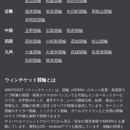
富山
競輪
松阪
競輪
四日市
競輪
近畿
福井
競輪
奈良
競輪
向日町
競輪
和歌山
競輪
岸和田
競輪
中国
玉野
競輪
広島
競輪
防府
競輪
四国
高松
競輪
小松島
競輪
高知
競輪
松山
競輪
九州
小倉
競輪
久留米
競輪
武雄
競輪
佐世保
競輪
別府
競輪
熊本
競輪
ウィンチケット競輪とは
WINTICKET（ウィンチケット）は、競輪（KEIRIN）のネット投票・高画質ラ
イブ映像の視聴・精算がスマホやパソコンでも可能なインターネットサービ
スです。AI予想やオッズ、選手データ、レース開催日程、結果、過去レース
情報など、競輪の投票に役立つすべての情報を提供しています。モーニング
競輪やナイター競輪、ミッドナイト競輪、ガールズケイリンなど全国の競輪
のライブ中継も無料で視聴できます。
サイバーエージェントグループだから安心・安全の運営体制でABEMAとも連
動しています。便利なiOS・Androidアプリも配信しています。競輪の投票と