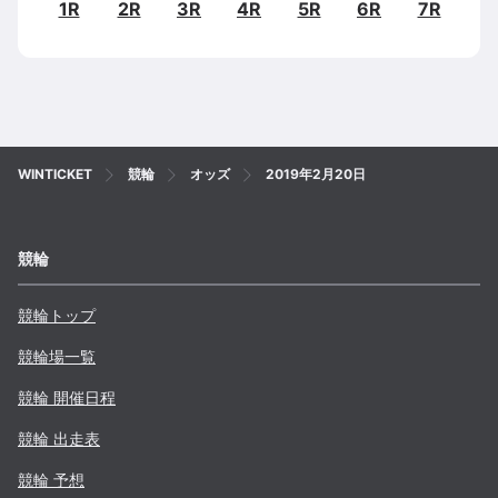
1R
2R
3R
4R
5R
6R
7R
WINTICKET
競輪
オッズ
2019年2月20日
競輪
競輪トップ
競輪場一覧
競輪 開催日程
競輪 出走表
競輪 予想