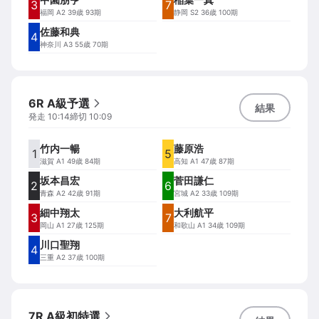
3
7
福岡
A2 39歳 93期
静岡
S2 36歳 100期
佐藤和典
4
神奈川
A3 55歳 70期
6R A級予選
結果
発走
10:14
締切
10:09
竹内一暢
藤原浩
1
5
滋賀
A1 49歳 84期
高知
A1 47歳 87期
坂本昌宏
菅田謙仁
2
6
青森
A2 42歳 91期
宮城
A2 33歳 109期
細中翔太
大利航平
3
7
岡山
A1 27歳 125期
和歌山
A1 34歳 109期
川口聖翔
4
三重
A2 37歳 100期
7R A級初特選