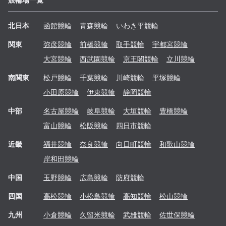
北日本
函館
競輪
青森
競輪
いわき平
競輪
関東
弥彦
競輪
前橋
競輪
取手
競輪
宇都宮
競輪
大宮
競輪
西武園
競輪
京王閣
競輪
立川
競輪
南関東
松戸
競輪
千葉
競輪
川崎
競輪
平塚
競輪
小田原
競輪
伊東
競輪
静岡
競輪
中部
名古屋
競輪
岐阜
競輪
大垣
競輪
豊橋
競輪
富山
競輪
松阪
競輪
四日市
競輪
近畿
福井
競輪
奈良
競輪
向日町
競輪
和歌山
競輪
岸和田
競輪
中国
玉野
競輪
広島
競輪
防府
競輪
四国
高松
競輪
小松島
競輪
高知
競輪
松山
競輪
九州
小倉
競輪
久留米
競輪
武雄
競輪
佐世保
競輪