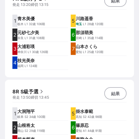
結果
発走
13:20
締切
13:15
青木美優
川路遥香
1
5
栃木
L1 32歳 106期
埼玉
L1 28歳 120期
元砂七夕美
那須萌美
2
6
奈良
L1 31歳 108期
宮崎
L1 35歳 114期
大浦彩瑛
山本さくら
3
7
神奈川
L1 30歳 126期
愛知
L1 25歳 120期
枝光美奈
4
福岡
L1 124期
8R S級予選
結果
発走
13:50
締切
13:45
大洞翔平
掛水泰範
1
5
岐阜
S2 34歳 100期
高知
S2 42歳 98期
山根将太
篠原忍
2
6
岡山
S2 29歳 119期
愛知
A1 44歳 91期