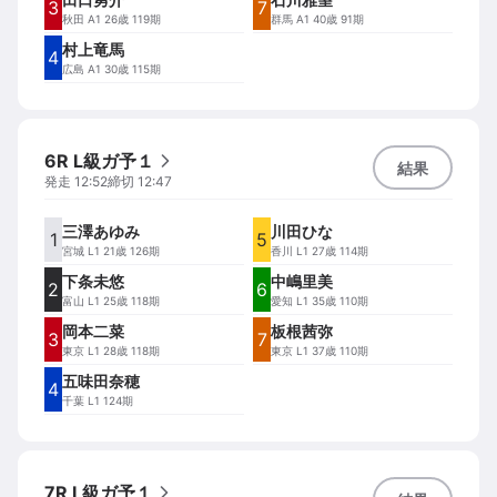
3
7
秋田
A1 26歳 119期
群馬
A1 40歳 91期
村上竜馬
4
広島
A1 30歳 115期
6R L級ガ予１
結果
発走
12:52
締切
12:47
三澤あゆみ
川田ひな
1
5
宮城
L1 21歳 126期
香川
L1 27歳 114期
下条未悠
中嶋里美
2
6
富山
L1 25歳 118期
愛知
L1 35歳 110期
岡本二菜
板根茜弥
3
7
東京
L1 28歳 118期
東京
L1 37歳 110期
五味田奈穂
4
千葉
L1 124期
7R L級ガ予１