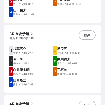
3
7
大分
A1 29歳 121期
和歌山
A2 33歳 117期
山田祐太
4
福島
A3 38歳 113期
3R A級予選
結果
発走
11:30
締切
11:25
植草亮介
勝俣亮
1
5
千葉
A1 42歳 90期
神奈川
A2 48歳 82期
峯口司
白川将太
2
6
長崎
A2 123期
青森
A3 39歳 93期
白井優太朗
三宅旬
3
7
広島
A1 24歳 119期
岡山
A2 49歳 80期
田川辰二
4
熊本
A2 52歳 72期
4R A級予選