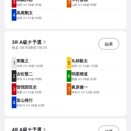
3
7
福岡
A2 39歳 95期
山梨
A3 46歳 99期
高尾剛文
4
福岡
A3 57歳 66期
3R A級チ予選
結果
発走
09:40
締切
09:35
東隆之
丸林駿太
1
5
宮崎
A3 39歳 100期
福岡
A2 24歳 123期
吉松賢二
明星晴道
2
6
群馬
A3 40歳 90期
愛媛
A3 49歳 82期
曽我部匡史
眞原健一
3
7
愛媛
A3 52歳 82期
神奈川
A3 53歳 69期
畠山裕行
4
神奈川
A3 48歳 82期
4R A級チ予選