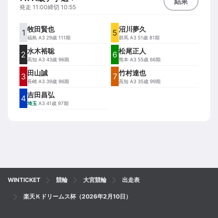
結果
発走
11:00
締切
10:55
牧田賢也
沼川夢久
1
5
福島
A3 29歳 111期
群馬
A3 51歳 81期
水木裕聡
松尾正人
2
6
高知
A3 43歳 96期
熊本
A3 55歳 66期
田山誠
竹村達也
3
7
長崎
A3 39歳 96期
高知
A3 35歳 99期
吉田昌弘
4
埼玉
A3 41歳 97期
WINTICKET
競輪
大宮競輪
出走表
楽天Ｋドリームス杯（2026年2月10日）