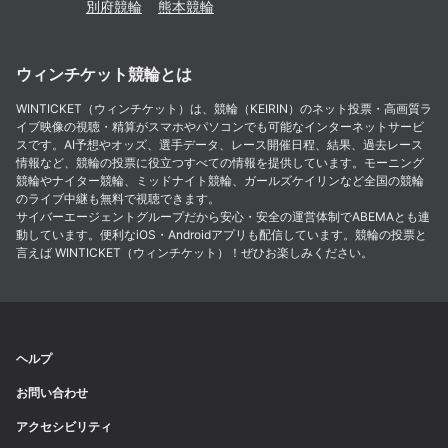
別府
競輪
熊本
競輪
ウィンチケット競輪とは
WINTICKET（ウィンチケット）は、競輪（KEIRIN）のネット投票・高画質ラ
イブ映像の視聴・精算がスマホやパソコンでも可能なインターネットサービ
スです。AI予想やオッズ、選手データ、レース開催日程、結果、過去レース
情報など、競輪の投票に役立つすべての情報を提供しています。モーニング
競輪やナイター競輪、ミッドナイト競輪、ガールズケイリンなど全国の競輪
のライブ中継も無料で視聴できます。
サイバーエージェントグループだから安心・安全の運営体制でABEMAとも連
動しています。便利なiOS・Androidアプリも配信しています。競輪の投票と
言えば WINTICKET（ウィンチケット）！ぜひお楽しみください。
ヘルプ
お問い合わせ
アクセシビリティ