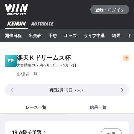
登録・ログイン
開催日程
出走表
予想
オッズ
ライブ中継
結果
キ
楽天Ｋドリームス杯
大宮
競輪
2026年2月10日
〜
2月12日
出場者一覧
初日
2月10日（火）
レース一覧
結果一覧
1R A級チ予選