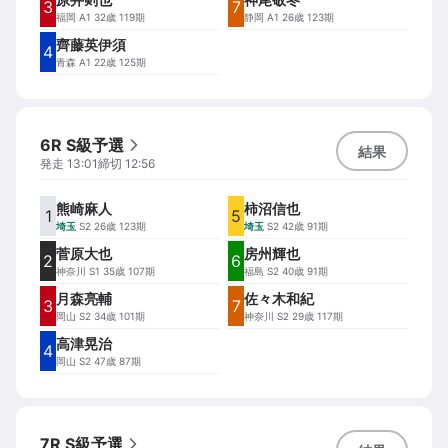
3
7
福岡
A1 32歳 119期
静岡
A1 26歳 123期
齊藤英伊須
4
青森
A1 22歳 125期
6R S級予選
結果
発走
13:01
締切
12:56
熊崎麻人
柿沼信也
1
5
埼玉
S2 26歳 123期
埼玉
S2 42歳 91期
菅原大也
房州輝也
2
6
神奈川
S1 35歳 107期
福島
S2 40歳 91期
月森亮輔
佐々木和紀
3
7
岡山
S2 34歳 101期
神奈川
S2 29歳 117期
高津晃治
4
岡山
S2 47歳 87期
7R S級予選