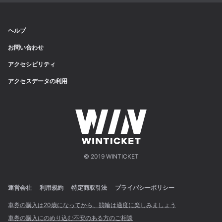
ヘルプ
お問い合わせ
アクセシビリティ
アクセスデータの利用
© 2019 WINTICKET
運営会社
利用規約
特定商取引法
プライバシーポリシー
車券の購入は20歳になってから、競輪は適度に楽しみましょう
車券の購入にのめり込む不安のある方のご相談