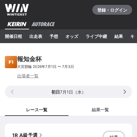
登録・ログイン
開催日程
出走表
予想
オッズ
ライブ中継
結果
キ
報知金杯
大宮
競輪
2026年7月1日
〜
7月3日
出場者一覧
初日
7月1日（水）
レース一覧
結果一覧
1R A級予選