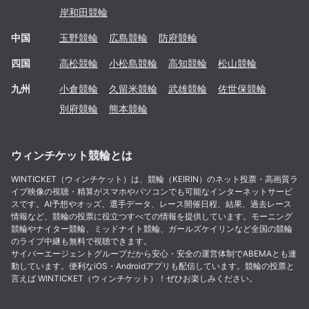
岸和田
競輪
中国
玉野
競輪
広島
競輪
防府
競輪
四国
高松
競輪
小松島
競輪
高知
競輪
松山
競輪
九州
小倉
競輪
久留米
競輪
武雄
競輪
佐世保
競輪
別府
競輪
熊本
競輪
ウィンチケット競輪とは
WINTICKET（ウィンチケット）は、競輪（KEIRIN）のネット投票・高画質ラ
イブ映像の視聴・精算がスマホやパソコンでも可能なインターネットサービ
スです。AI予想やオッズ、選手データ、レース開催日程、結果、過去レース
情報など、競輪の投票に役立つすべての情報を提供しています。モーニング
競輪やナイター競輪、ミッドナイト競輪、ガールズケイリンなど全国の競輪
のライブ中継も無料で視聴できます。
サイバーエージェントグループだから安心・安全の運営体制でABEMAとも連
動しています。便利なiOS・Androidアプリも配信しています。競輪の投票と
言えば WINTICKET（ウィンチケット）！ぜひお楽しみください。