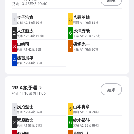
結果
発走
10:45
締切
10:40
金子浩貴
八尋英輔
1
5
京都
A2 39歳 95期
福岡
A1 46歳 89期
入江航太
水澤秀哉
2
6
熊本
A2 24歳 119期
千葉
A2 22歳 127期
山崎司
篠塚光一
3
7
福島
A1 42歳 95期
兵庫
A1 46歳 90期
越智展孝
4
愛媛
A2 44歳 88期
2R A級予選
結果
発走
11:10
締切
11:05
浅沼聖士
山本貴章
1
5
静岡
A2 45歳 87期
岡山
A2 52歳 76期
紫原政文
鈴木裕斗
2
6
福岡
A1 58歳 61期
宮城
A2 35歳 99期
西村剛
池部壮太