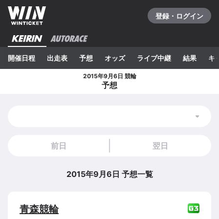
登録・ログイン
開催日程
出走表
予想
オッズ
ライブ中継
結果
キ
2015年9月6日 競輪
予想
前日
翌日
2015年9月6日
予想一覧
青森
競輪