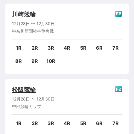
川崎
競輪
12月28日
〜
12月30日
神奈川新聞社杯争奪戦
1R
2R
3R
4R
5R
6R
7R
8R
9R
10R
松阪
競輪
12月28日
〜
12月30日
中部競輪カップ
1R
2R
3R
4R
5R
6R
7R