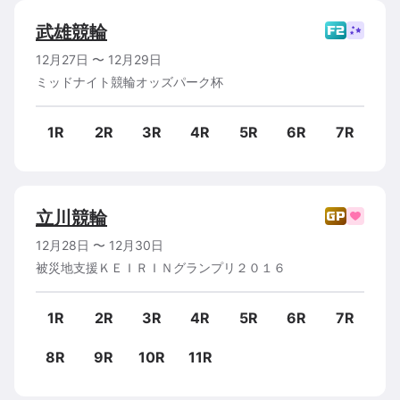
武雄
競輪
12月27日
〜
12月29日
ミッドナイト競輪オッズパーク杯
1R
2R
3R
4R
5R
6R
7R
立川
競輪
12月28日
〜
12月30日
被災地支援ＫＥＩＲＩＮグランプリ２０１６
1R
2R
3R
4R
5R
6R
7R
8R
9R
10R
11R