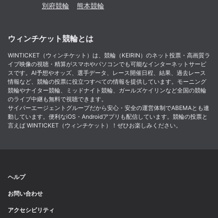
別府
競輪
熊本
競輪
ウィンチケット競輪とは
WINTICKET（ウィンチケット）は、競輪（KEIRIN）のネット投票・高画質ラ
イブ映像の視聴・精算がスマホやパソコンでも可能なインターネットサービ
スです。AI予想やオッズ、選手データ、レース開催日程、結果、過去レース
情報など、競輪の投票に役立つすべての情報を提供しています。モーニング
競輪やナイター競輪、ミッドナイト競輪、ガールズケイリンなど全国の競輪
のライブ中継も無料で視聴できます。
サイバーエージェントグループだから安心・安全の運営体制でABEMAとも連
動しています。便利なiOS・Androidアプリも配信しています。競輪の投票と
言えば WINTICKET（ウィンチケット）！ぜひお楽しみください。
ヘルプ
お問い合わせ
アクセシビリティ