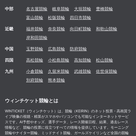
中部
名古屋
競輪
岐阜
競輪
大垣
競輪
豊橋
競輪
富山
競輪
松阪
競輪
四日市
競輪
近畿
福井
競輪
奈良
競輪
向日町
競輪
和歌山
競輪
岸和田
競輪
中国
玉野
競輪
広島
競輪
防府
競輪
四国
高松
競輪
小松島
競輪
高知
競輪
松山
競輪
九州
小倉
競輪
久留米
競輪
武雄
競輪
佐世保
競輪
別府
競輪
熊本
競輪
ウィンチケット競輪とは
WINTICKET（ウィンチケット）は、競輪（KEIRIN）のネット投票・高画質ラ
イブ映像の視聴・精算がスマホやパソコンでも可能なインターネットサービ
スです。AI予想やオッズ、選手データ、レース開催日程、結果、過去レース
情報など、競輪の投票に役立つすべての情報を提供しています。モーニング
競輪やナイター競輪、ミッドナイト競輪、ガールズケイリンなど全国の競輪