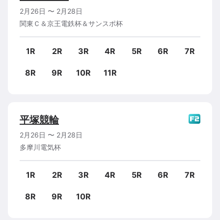
2月26日
〜
2月28日
関東Ｃ＆京王電鉄杯＆サンスポ杯
1R
2R
3R
4R
5R
6R
7R
8R
9R
10R
11R
平塚
競輪
2月26日
〜
2月28日
多摩川電気杯
1R
2R
3R
4R
5R
6R
7R
8R
9R
10R