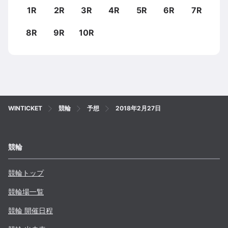
1R
2R
3R
4R
5R
6R
7R
8R
9R
10R
WINTICKET
競輪
予想
2018年2月27日
競輪
競輪トップ
競輪場一覧
競輪 開催日程