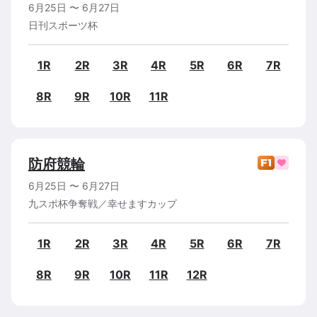
6月25日
〜
6月27日
日刊スポーツ杯
1R
2R
3R
4R
5R
6R
7R
8R
9R
10R
11R
防府
競輪
6月25日
〜
6月27日
九スポ杯争奪戦／幸せますカップ
1R
2R
3R
4R
5R
6R
7R
8R
9R
10R
11R
12R