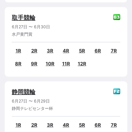
取手
競輪
6月27日
〜
6月30日
水戸黄門賞
1R
2R
3R
4R
5R
6R
7R
8R
9R
10R
11R
12R
静岡
競輪
6月27日
〜
6月29日
静岡テレビセンター杯
1R
2R
3R
4R
5R
6R
7R