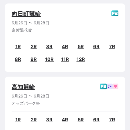
向日町
競輪
6月26日
〜
6月28日
京紫陽花賞
1R
2R
3R
4R
5R
6R
7R
8R
9R
10R
11R
12R
高知
競輪
6月26日
〜
6月28日
オッズパーク杯
1R
2R
3R
4R
5R
6R
7R