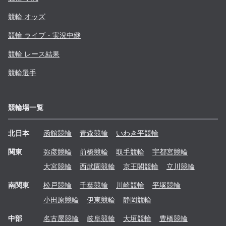
競輪 オッズ
競輪 ライブ・実況中継
競輪 レース結果
競輪選手
競輪場一覧
北日本
函館
競輪
青森
競輪
いわき平
競輪
関東
弥彦
競輪
前橋
競輪
取手
競輪
宇都宮
競輪
大宮
競輪
西武園
競輪
京王閣
競輪
立川
競輪
南関東
松戸
競輪
千葉
競輪
川崎
競輪
平塚
競輪
小田原
競輪
伊東
競輪
静岡
競輪
中部
名古屋
競輪
岐阜
競輪
大垣
競輪
豊橋
競輪