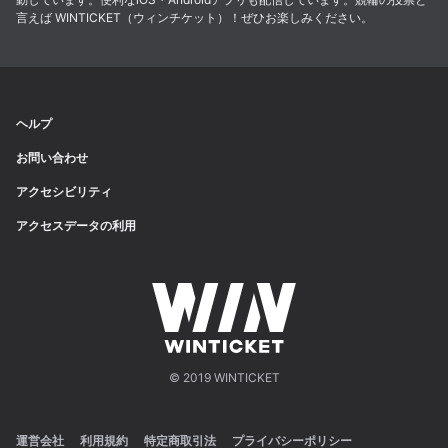
言えば WINTICKET（ウィンチケット）！ぜひお楽しみください。
ヘルプ
お問い合わせ
アクセシビリティ
アクセスデータの利用
© 2019 WINTICKET
運営会社
利用規約
特定商取引法
プライバシーポリシー