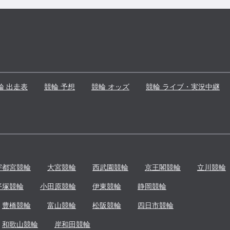
輪 出走表
競輪 予想
競輪 オッズ
競輪 ライブ・実況中継
宇都宮
競輪
大宮
競輪
西武園
競輪
京王閣
競輪
立川
競輪
平塚
競輪
小田原
競輪
伊東
競輪
静岡
競輪
豊橋
競輪
富山
競輪
松阪
競輪
四日市
競輪
和歌山
競輪
岸和田
競輪