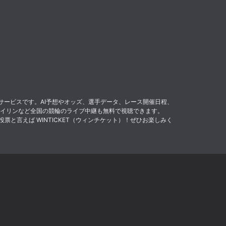
トサービスです。AI予想やオッズ、選手データ、レース開催日程、
イリンなど全国の競輪のライブ中継も無料で視聴できます。
票と言えば WINTICKET（ウィンチケット）！ぜひお楽しみく