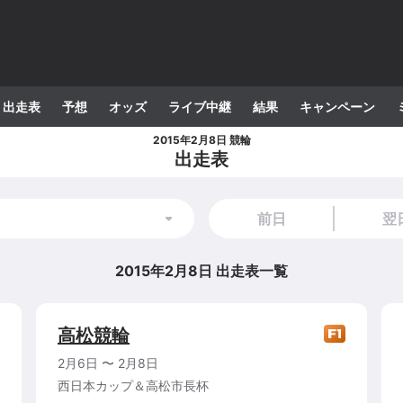
出走表
予想
オッズ
ライブ中継
結果
キャンペーン
2015年2月8日 競輪
出走表
前日
翌
2015年2月8日
出走表一覧
高松
競輪
2月6日
〜
2月8日
西日本カップ＆高松市長杯