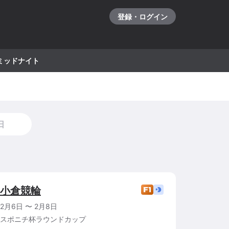
登録・ログイン
ミッドナイト
日
小倉
競輪
2月6日
〜
2月8日
スポニチ杯ラウンドカップ