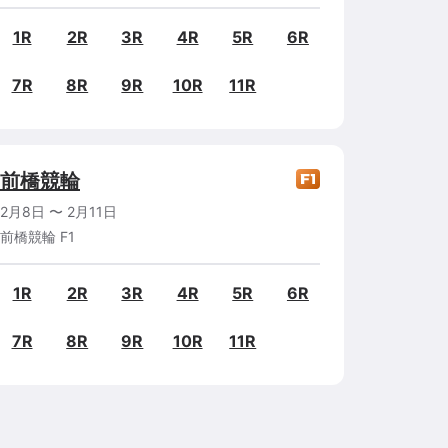
1R
2R
3R
4R
5R
6R
7R
8R
9R
10R
11R
前橋
競輪
2月8日
〜
2月11日
前橋競輪 F1
1R
2R
3R
4R
5R
6R
7R
8R
9R
10R
11R