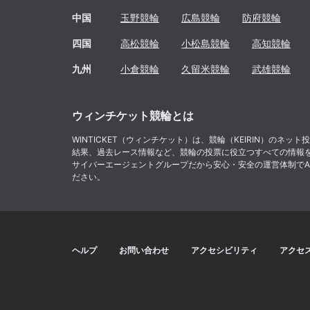
中国
玉野
競輪
広島
競輪
防府
競輪
四国
高松
競輪
小松島
競輪
高知
競輪
九州
小倉
競輪
久留米
競輪
武雄
競輪
ウィンチケット競輪とは
WINTICKET（ウィンチケット）は、競輪（KEIRIN）
結果、過去レース情報など、競輪の投票に役立つすべての情報
サイバーエージェントグループだから安心・安全の運営体制でABE
ださい。
ヘルプ
お問い合わせ
アクセシビリティ
アクセ