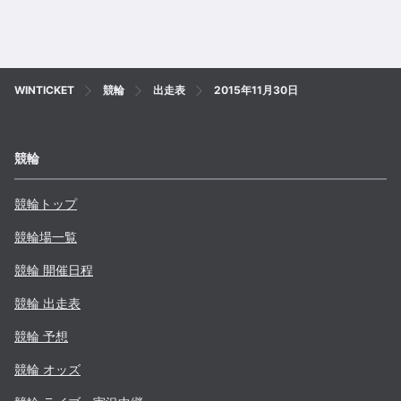
WINTICKET
競輪
出走表
2015年11月30日
競輪
競輪トップ
競輪場一覧
競輪 開催日程
競輪 出走表
競輪 予想
競輪 オッズ