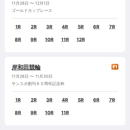
11月28日
〜
12月1日
ゴールドカップレース
1R
2R
3R
4R
5R
6R
7R
8R
9R
10R
11R
12R
岸和田
競輪
11月28日
〜
11月30日
サンスポ創刊６０周年記念杯
1R
2R
3R
4R
5R
6R
7R
8R
9R
10R
11R