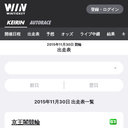
登録・ログイン
開催日程
出走表
予想
オッズ
ライブ中継
結果
キ
2015年11月30日 競輪
出走表
前日
翌日
2015年11月30日
出走表一覧
京王閣
競輪