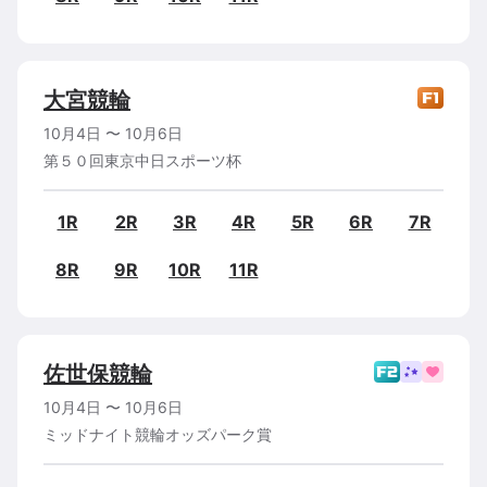
大宮
競輪
10月4日
〜
10月6日
第５０回東京中日スポーツ杯
1R
2R
3R
4R
5R
6R
7R
8R
9R
10R
11R
佐世保
競輪
10月4日
〜
10月6日
ミッドナイト競輪オッズパーク賞