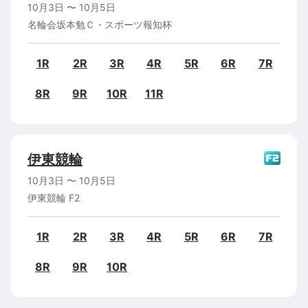
10月3日
〜
10月5日
名輪会坂本勉Ｃ・スポーツ報知杯
1R
2R
3R
4R
5R
6R
7R
8R
9R
10R
11R
伊東
競輪
10月3日
〜
10月5日
伊東競輪 F2
1R
2R
3R
4R
5R
6R
7R
8R
9R
10R