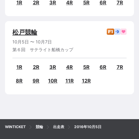
1R
2R
3R
4R
5R
6R
7R
松戸
競輪
10月5日
〜
10月7日
第６回 サテライト船橋カップ
1R
2R
3R
4R
5R
6R
7R
8R
9R
10R
11R
12R
WINTICKET
競輪
出走表
2016年10月5日