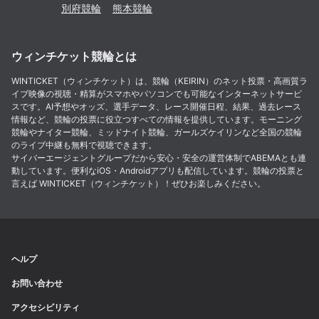
別府
競輪
熊本
競輪
ウィンチケット競輪とは
WINTICKET（ウィンチケット）は、競輪（KEIRIN）のネット投票・高画質ラ
イブ映像の視聴・精算がスマホやパソコンでも可能なインターネットサービ
スです。AI予想やオッズ、選手データ、レース開催日程、結果、過去レース
情報など、競輪の投票に役立つすべての情報を提供しています。モーニング
競輪やナイター競輪、ミッドナイト競輪、ガールズケイリンなど全国の競輪
のライブ中継も無料で視聴できます。
サイバーエージェントグループだから安心・安全の運営体制でABEMAとも連
動しています。便利なiOS・Androidアプリも配信しています。競輪の投票と
言えば WINTICKET（ウィンチケット）！ぜひお楽しみください。
ヘルプ
お問い合わせ
アクセシビリティ