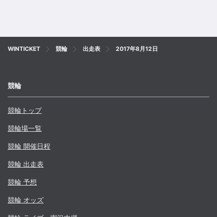
WINTICKET
競輪
出走表
2017年8月12日
競輪
競輪トップ
競輪場一覧
競輪 開催日程
競輪 出走表
競輪 予想
競輪 オッズ