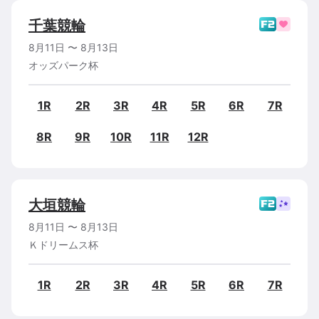
千葉
競輪
8月11日
〜
8月13日
オッズパーク杯
1R
2R
3R
4R
5R
6R
7R
8R
9R
10R
11R
12R
大垣
競輪
8月11日
〜
8月13日
Ｋドリームス杯
1R
2R
3R
4R
5R
6R
7R