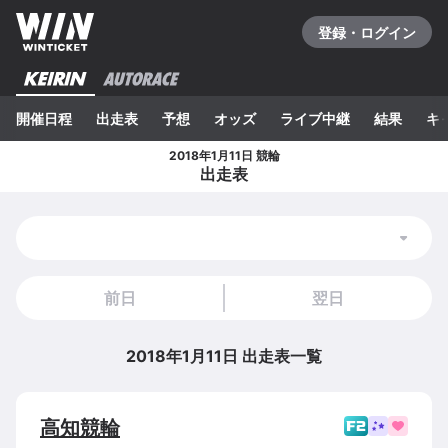
登録・ログイン
開催日程
出走表
予想
オッズ
ライブ中継
結果
キ
2018年1月11日 競輪
出走表
前日
翌日
2018年1月11日
出走表一覧
高知
競輪