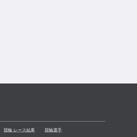
競輪 レース結果
競輪選手