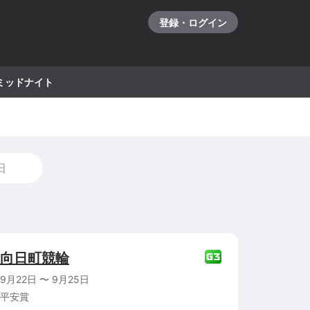
登録・ログイン
ミッドナイト
日
向日町
競輪
9月22日
〜
9月25日
平安賞