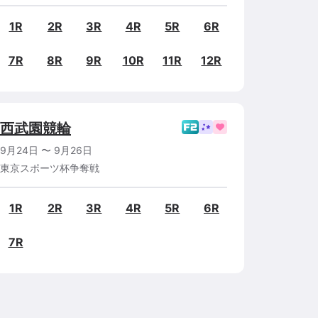
1R
2R
3R
4R
5R
6R
7R
8R
9R
10R
11R
12R
西武園
競輪
9月24日
〜
9月26日
東京スポーツ杯争奪戦
1R
2R
3R
4R
5R
6R
7R