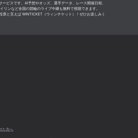
トサービスです。AI予想やオッズ、選手データ、レース開催日程、
イリンなど全国の競輪のライブ中継も無料で視聴できます。
票と言えば WINTICKET（ウィンチケット）！ぜひお楽しみく
けた方へ