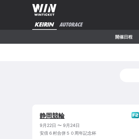
開催日程
静岡
競輪
9月22日
〜
9月24日
安倍６村合併５０周年記念杯