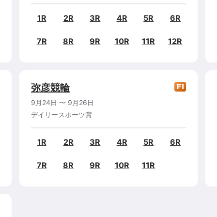
1R
2R
3R
4R
5R
6R
7R
8R
9R
10R
11R
12R
弥彦
競輪
9月24日
〜
9月26日
デイリースポーツ賞
1R
2R
3R
4R
5R
6R
7R
8R
9R
10R
11R