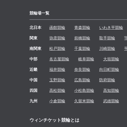
競輪場一覧
北日本
函館
競輪
青森
競輪
いわき平
競輪
関東
弥彦
競輪
前橋
競輪
取手
競輪
南関東
松戸
競輪
千葉
競輪
川崎
競輪
中部
名古屋
競輪
岐阜
競輪
大垣
競輪
近畿
福井
競輪
奈良
競輪
向日町
競輪
中国
玉野
競輪
広島
競輪
防府
競輪
四国
高松
競輪
小松島
競輪
高知
競輪
九州
小倉
競輪
久留米
競輪
武雄
競輪
ウィンチケット競輪とは