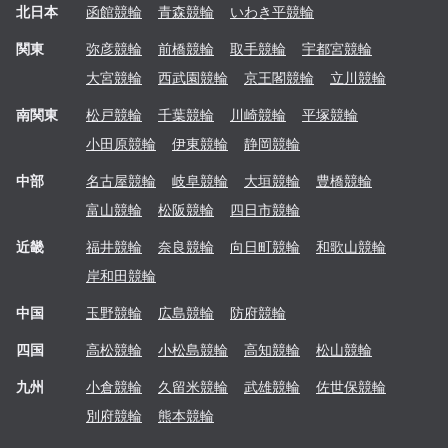
北日本
函館
競輪
青森
競輪
いわき平
競輪
関東
弥彦
競輪
前橋
競輪
取手
競輪
宇都宮
競輪
大宮
競輪
西武園
競輪
京王閣
競輪
立川
競輪
南関東
松戸
競輪
千葉
競輪
川崎
競輪
平塚
競輪
小田原
競輪
伊東
競輪
静岡
競輪
中部
名古屋
競輪
岐阜
競輪
大垣
競輪
豊橋
競輪
富山
競輪
松阪
競輪
四日市
競輪
近畿
福井
競輪
奈良
競輪
向日町
競輪
和歌山
競輪
岸和田
競輪
中国
玉野
競輪
広島
競輪
防府
競輪
四国
高松
競輪
小松島
競輪
高知
競輪
松山
競輪
九州
小倉
競輪
久留米
競輪
武雄
競輪
佐世保
競輪
別府
競輪
熊本
競輪