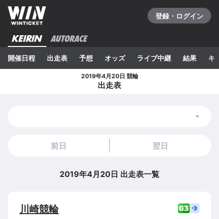
登録・ログイン
開催日程
出走表
予想
オッズ
ライブ中継
結果
キ
2019年4月20日 競輪
出走表
前日
翌日
2019年4月20日
出走表一覧
川崎
競輪