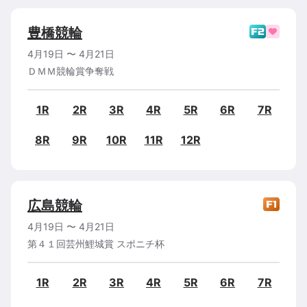
豊橋
競輪
4月19日
〜
4月21日
ＤＭＭ競輪賞争奪戦
1R
2R
3R
4R
5R
6R
7R
8R
9R
10R
11R
12R
広島
競輪
4月19日
〜
4月21日
第４１回芸州鯉城賞 スポニチ杯
1R
2R
3R
4R
5R
6R
7R