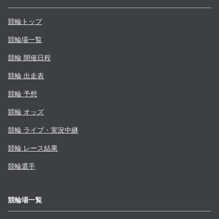
競輪トップ
競輪場一覧
競輪 開催日程
競輪 出走表
競輪 予想
競輪 オッズ
競輪 ライブ・実況中継
競輪 レース結果
競輪選手
競輪場一覧