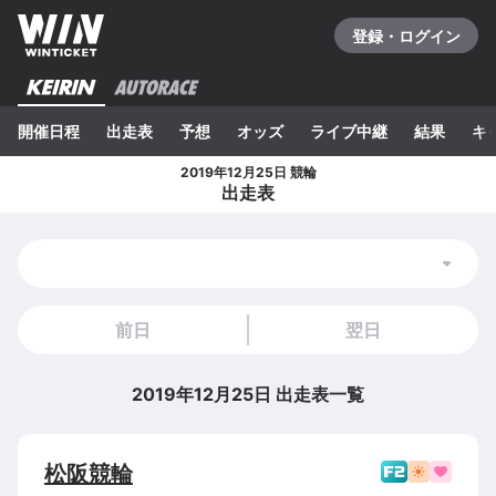
登録・ログイン
開催日程
出走表
予想
オッズ
ライブ中継
結果
キ
2019年12月25日 競輪
出走表
前日
翌日
2019年12月25日
出走表一覧
松阪
競輪