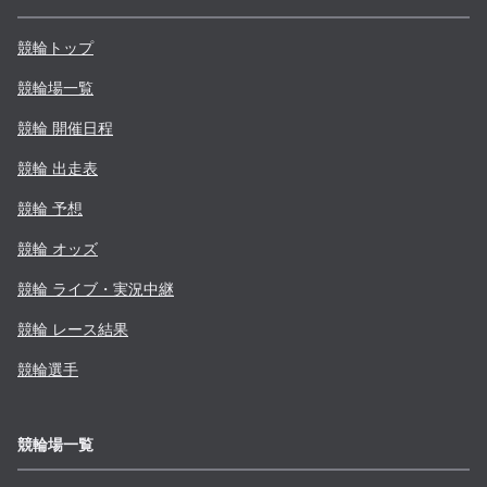
競輪トップ
競輪場一覧
競輪 開催日程
競輪 出走表
競輪 予想
競輪 オッズ
競輪 ライブ・実況中継
競輪 レース結果
競輪選手
競輪場一覧