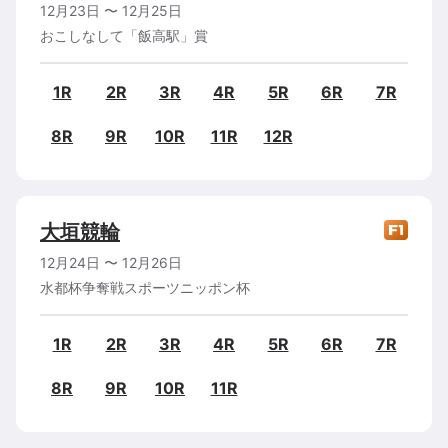
12月23日
〜
12月25日
おこしなして「飯高駅」賞
1R
2R
3R
4R
5R
6R
7R
8R
9R
10R
11R
12R
大垣
競輪
12月24日
〜
12月26日
水都杯争奪戦スポーツニッポン杯
1R
2R
3R
4R
5R
6R
7R
8R
9R
10R
11R