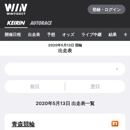
登録・ログイン
開催日程
出走表
予想
オッズ
ライブ中継
結果
キ
2020年5月13日 競輪
出走表
前日
翌日
2020年5月13日
出走表一覧
青森
競輪