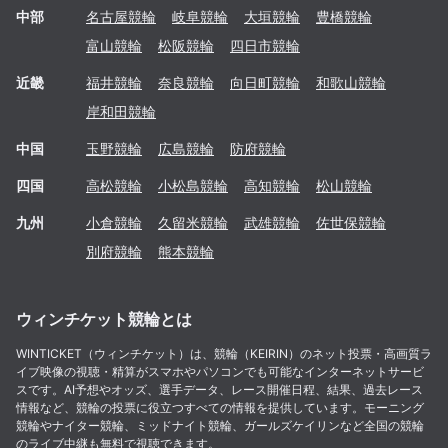
中部
名古屋
競輪
岐阜
競輪
大垣
競輪
豊橋
競輪
富山
競輪
松阪
競輪
四日市
競輪
近畿
福井
競輪
奈良
競輪
向日町
競輪
和歌山
競輪
岸和田
競輪
中国
玉野
競輪
広島
競輪
防府
競輪
四国
高松
競輪
小松島
競輪
高知
競輪
松山
競輪
九州
小倉
競輪
久留米
競輪
武雄
競輪
佐世保
競輪
別府
競輪
熊本
競輪
ウィンチケット競輪とは
WINTICKET（ウィンチケット）は、競輪（KEIRIN）のネット投票・高画質ラ
イブ映像の視聴・精算がスマホやパソコンでも可能なインターネットサービ
スです。AI予想やオッズ、選手データ、レース開催日程、結果、過去レース
情報など、競輪の投票に役立つすべての情報を提供しています。モーニング
競輪やナイター競輪、ミッドナイト競輪、ガールズケイリンなど全国の競輪
のライブ中継も無料で視聴できます。