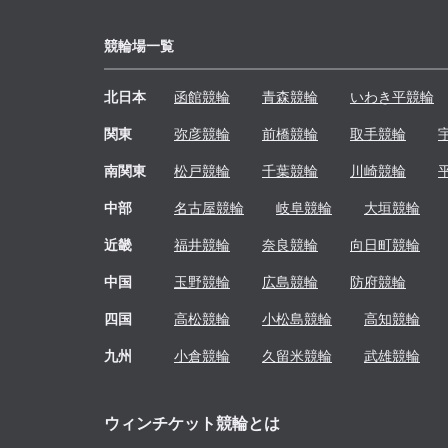
競輪場一覧
北日本
函館
競輪
青森
競輪
いわき平
競輪
関東
弥彦
競輪
前橋
競輪
取手
競輪
南関東
松戸
競輪
千葉
競輪
川崎
競輪
中部
名古屋
競輪
岐阜
競輪
大垣
競輪
近畿
福井
競輪
奈良
競輪
向日町
競輪
中国
玉野
競輪
広島
競輪
防府
競輪
四国
高松
競輪
小松島
競輪
高知
競輪
九州
小倉
競輪
久留米
競輪
武雄
競輪
ウィンチケット競輪とは