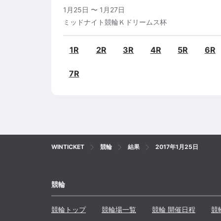
1月25日
〜
1月27日
ミッドナイト競輪Ｋドリームス杯
1R
2R
3R
4R
5R
6R
7R
WINTICKET
競輪
結果
2017年1月25日
競輪
競輪トップ
競輪場一覧
競輪 開催日程
競