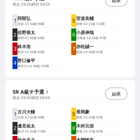
結果
発走
09:30
締切
09:25
阿部弘
宮道良輔
1
5
高知
A3 44歳 99期
徳島
A3 23歳 123期
佐野恭太
小原伸哉
2
6
静岡
A2 46歳 94期
北海道
A3 38歳 97期
鈴木浩
赤松誠一
3
7
新潟
A3 50歳 82期
高知
A3 58歳 61期
野口修平
4
神奈川
A3 38歳 105期
5R A級チ予選
結果
発走
09:50
締切
09:45
古川大輔
長岡豪
1
5
広島
A3 42歳 99期
群馬
A3 43歳 91期
邊見祐太
木村元信
2
6
新潟
A3 30歳 119期
青森
A3 47歳 81期
秋永共之
本間慎吾