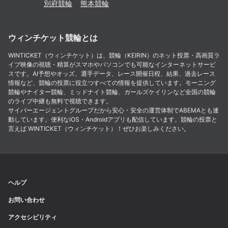
別府
競輪
熊本
競輪
ウィンチケット競輪とは
WINTICKET（ウィンチケット）は、競輪（KEIRIN）のネット投票・高画質ラ
イブ映像の視聴・精算がスマホやパソコンでも可能なインターネットサービ
スです。AI予想やオッズ、選手データ、レース開催日程、結果、過去レース
情報など、競輪の投票に役立つすべての情報を提供しています。モーニング
競輪やナイター競輪、ミッドナイト競輪、ガールズケイリンなど全国の競輪
のライブ中継も無料で視聴できます。
サイバーエージェントグループだから安心・安全の運営体制でABEMAとも連
動しています。便利なiOS・Androidアプリも配信しています。競輪の投票と
言えば WINTICKET（ウィンチケット）！ぜひお楽しみください。
ヘルプ
お問い合わせ
アクセシビリティ