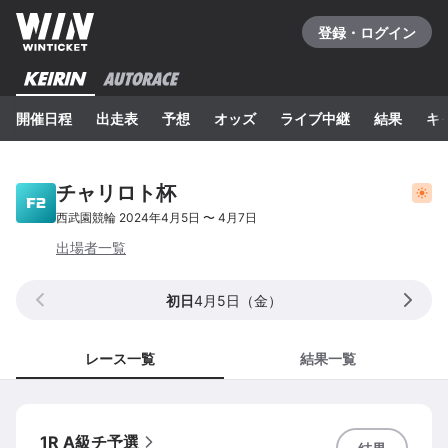
登録・ログイン
開催日程
出走表
予想
オッズ
ライブ中継
結果
キ
チャリロト杯
西武園
競輪
2024年4月5日
〜
4月7日
出場者一覧
初日
4月5日（金）
レース一覧
結果一覧
1R A級チ予選