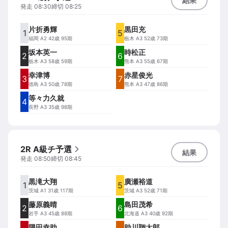
結果
発走
08:30
締切
08:25
片折勇輝
黒田充
1
5
福岡
A2 42歳 95期
栃木
A3 52歳 73期
坂本英一
時松正
2
6
栃木
A3 58歳 59期
熊本
A3 55歳 67期
幸津博
赤星俊光
3
7
徳島
A3 50歳 78期
熊本
A3 47歳 86期
等々力久就
4
長野
A3 35歳 98期
2R A級チ予選
結果
発走
08:50
締切
08:45
黒滝大翔
廣瀬裕道
1
5
茨城
A1 31歳 117期
茨城
A3 52歳 71期
藤原義晴
島田茂希
2
6
岩手
A3 45歳 88期
北海道
A3 40歳 92期
隅田幸助
助川翔太郎