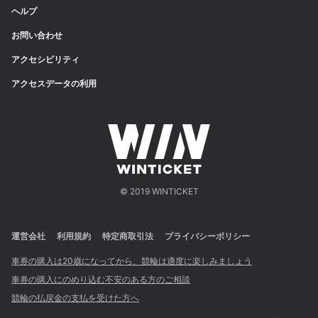
ヘルプ
お問い合わせ
アクセシビリティ
アクセスデータの利用
© 2019 WINTICKET
運営会社
利用規約
特定商取引法
プライバシーポリシー
車券の購入は20歳になってから、競輪は適度に楽しみましょう
車券の購入にのめり込む不安のある方のご相談
競輪の払戻金の支払を受けた方へ