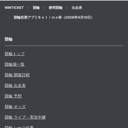
WINTICKET
競輪
静岡競輪
出走表
競輪投票アプリＢｅｔｉｍｏ杯（2026年4月10日）
競輪
競輪トップ
競輪場一覧
競輪 開催日程
競輪 出走表
競輪 予想
競輪 オッズ
競輪 ライブ・実況中継
競輪 レース結果