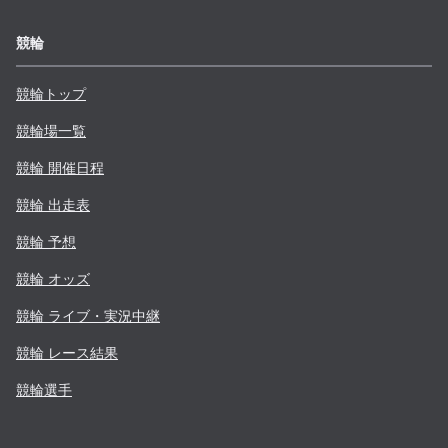
競輪
競輪トップ
競輪場一覧
競輪 開催日程
競輪 出走表
競輪 予想
競輪 オッズ
競輪 ライブ・実況中継
競輪 レース結果
競輪選手