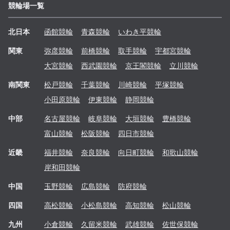
競輪場一覧
北日本
函館
競輪
青森
競輪
いわき平
競輪
関東
弥彦
競輪
前橋
競輪
取手
競輪
宇都宮
競輪
大宮
競輪
西武園
競輪
京王閣
競輪
立川
競輪
南関東
松戸
競輪
千葉
競輪
川崎
競輪
平塚
競輪
小田原
競輪
伊東
競輪
静岡
競輪
中部
名古屋
競輪
岐阜
競輪
大垣
競輪
豊橋
競輪
富山
競輪
松阪
競輪
四日市
競輪
近畿
福井
競輪
奈良
競輪
向日町
競輪
和歌山
競輪
岸和田
競輪
中国
玉野
競輪
広島
競輪
防府
競輪
四国
高松
競輪
小松島
競輪
高知
競輪
松山
競輪
九州
小倉
競輪
久留米
競輪
武雄
競輪
佐世保
競輪