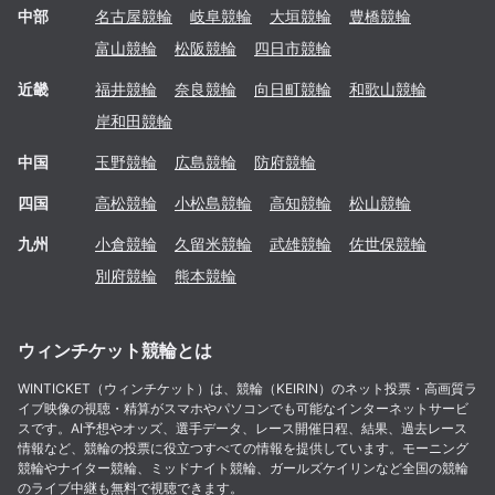
中部
名古屋
競輪
岐阜
競輪
大垣
競輪
豊橋
競輪
富山
競輪
松阪
競輪
四日市
競輪
近畿
福井
競輪
奈良
競輪
向日町
競輪
和歌山
競輪
岸和田
競輪
中国
玉野
競輪
広島
競輪
防府
競輪
四国
高松
競輪
小松島
競輪
高知
競輪
松山
競輪
九州
小倉
競輪
久留米
競輪
武雄
競輪
佐世保
競輪
別府
競輪
熊本
競輪
ウィンチケット競輪とは
WINTICKET（ウィンチケット）は、競輪（KEIRIN）のネット投票・高画質ラ
イブ映像の視聴・精算がスマホやパソコンでも可能なインターネットサービ
スです。AI予想やオッズ、選手データ、レース開催日程、結果、過去レース
情報など、競輪の投票に役立つすべての情報を提供しています。モーニング
競輪やナイター競輪、ミッドナイト競輪、ガールズケイリンなど全国の競輪
のライブ中継も無料で視聴できます。