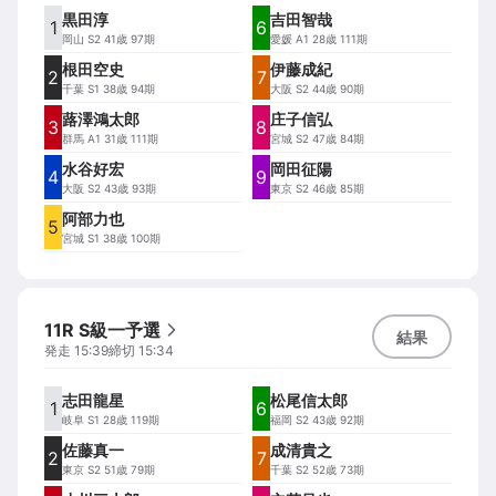
黒田淳
吉田智哉
1
6
岡山
S2 41歳 97期
愛媛
A1 28歳 111期
根田空史
伊藤成紀
2
7
千葉
S1 38歳 94期
大阪
S2 44歳 90期
蕗澤鴻太郎
庄子信弘
3
8
群馬
A1 31歳 111期
宮城
S2 47歳 84期
水谷好宏
岡田征陽
4
9
大阪
S2 43歳 93期
東京
S2 46歳 85期
阿部力也
5
宮城
S1 38歳 100期
11R S級一予選
結果
発走
15:39
締切
15:34
志田龍星
松尾信太郎
1
6
岐阜
S1 28歳 119期
福岡
S2 43歳 92期
佐藤真一
成清貴之
2
7
東京
S2 51歳 79期
千葉
S2 52歳 73期