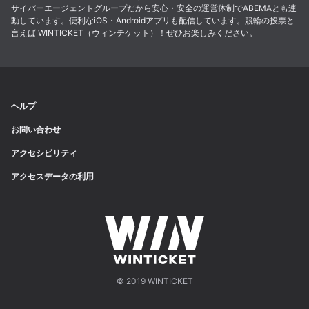
サイバーエージェントグループだから安心・安全の運営体制でABEMAとも連
動しています。便利なiOS・Androidアプリも配信しています。競輪の投票と
言えば WINTICKET（ウィンチケット）！ぜひお楽しみください。
ヘルプ
お問い合わせ
アクセシビリティ
アクセスデータの利用
© 2019 WINTICKET