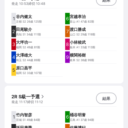
結果
発走
10:53
締切
10:48
谷内健太
宮越孝治
1
6
京都
S2 26歳 125期
富山
A1 47歳 82期
田尾駿介
渡口勝成
2
7
高知
S1 34歳 111期
山口
S2 29歳 119期
大坪功一
小林稜武
3
8
福岡
S2 49歳 81期
栃木
A1 33歳 113期
大澤雄大
横関裕樹
4
9
埼玉
S2 44歳 89期
岐阜
S2 38歳 99期
原口昌平
5
福岡
S2 33歳 107期
2R S級一予選
結果
発走
11:17
締切
11:12
竹内智彦
桶谷明誉
1
6
宮城
S1 49歳 84期
広島
A1 37歳 94期
坂田康季
佐藤博紀