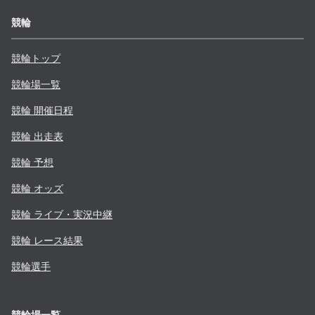
競輪
競輪トップ
競輪場一覧
競輪 開催日程
競輪 出走表
競輪 予想
競輪 オッズ
競輪 ライブ・実況中継
競輪 レース結果
競輪選手
競輪場一覧