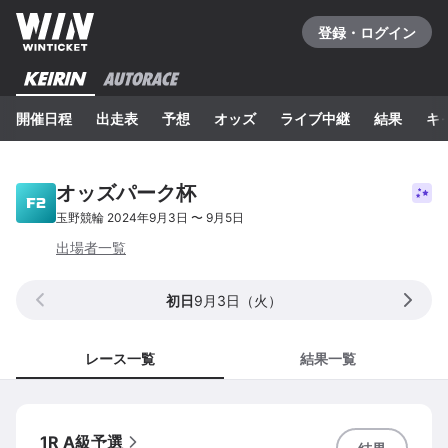
登録・ログイン
開催日程
出走表
予想
オッズ
ライブ中継
結果
キ
オッズパーク杯
玉野
競輪
2024年9月3日
〜
9月5日
出場者一覧
初日
9月3日（火）
レース一覧
結果一覧
1R A級予選