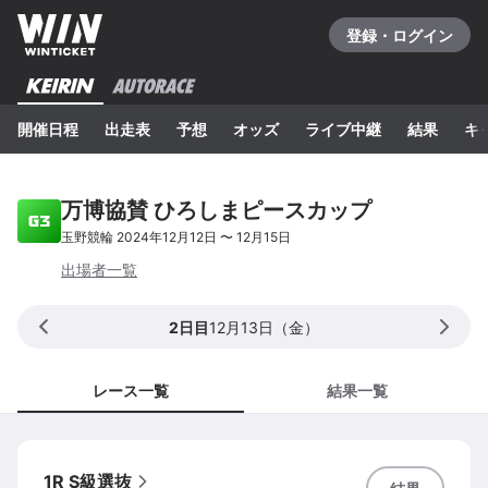
登録・ログイン
開催日程
出走表
予想
オッズ
ライブ中継
結果
キ
万博協賛 ひろしまピースカップ
玉野
競輪
2024年12月12日
〜
12月15日
出場者一覧
2日目
12月13日（金）
レース一覧
結果一覧
1R S級選抜