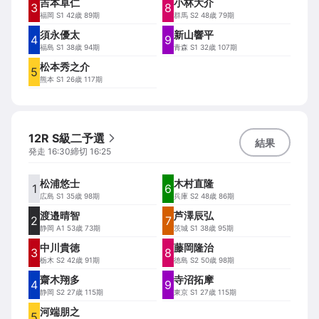
吉本卓仁
小林大介
3
8
福岡
S1 42歳 89期
群馬
S2 48歳 79期
須永優太
新山響平
4
9
福島
S1 38歳 94期
青森
S1 32歳 107期
松本秀之介
5
熊本
S1 26歳 117期
12R S級二予選
結果
発走
16:30
締切
16:25
松浦悠士
木村直隆
1
6
広島
S1 35歳 98期
兵庫
S2 48歳 86期
渡邉晴智
芦澤辰弘
2
7
静岡
A1 53歳 73期
茨城
S1 38歳 95期
中川貴徳
藤岡隆治
3
8
栃木
S2 42歳 91期
徳島
S2 50歳 98期
齋木翔多
寺沼拓摩
4
9
静岡
S2 27歳 115期
東京
S1 27歳 115期
河端朋之
5