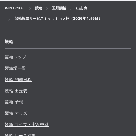
WINTICKET
競輪
玉野競輪
出走表
競輪投票サービスＢｅｔｉｍｏ杯（2026年4月9日）
競輪
競輪トップ
競輪場一覧
競輪 開催日程
競輪 出走表
競輪 予想
競輪 オッズ
競輪 ライブ・実況中継
競輪 レース結果