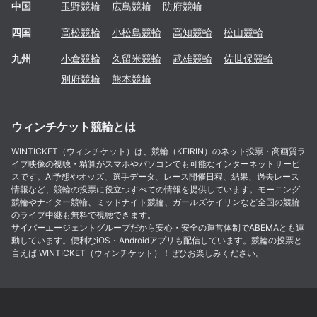
中国
玉野
競輪
広島
競輪
防府
競輪
四国
高松
競輪
小松島
競輪
高知
競輪
松山
競輪
九州
小倉
競輪
久留米
競輪
武雄
競輪
佐世保
競輪
別府
競輪
熊本
競輪
ウィンチケット競輪とは
WINTICKET（ウィンチケット）は、競輪（KEIRIN）のネット投票・高画質ラ
イブ映像の視聴・精算がスマホやパソコンでも可能なインターネットサービ
スです。AI予想やオッズ、選手データ、レース開催日程、結果、過去レース
情報など、競輪の投票に役立つすべての情報を提供しています。モーニング
競輪やナイター競輪、ミッドナイト競輪、ガールズケイリンなど全国の競輪
のライブ中継も無料で視聴できます。
サイバーエージェントグループだから安心・安全の運営体制でABEMAとも連
動しています。便利なiOS・Androidアプリも配信しています。競輪の投票と
言えば WINTICKET（ウィンチケット）！ぜひお楽しみください。