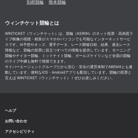
別府
競輪
熊本
競輪
ウィンチケット競輪とは
WINTICKET（ウィンチケット）は、競輪（KEIRIN）のネット投票・高画質ラ
イブ映像の視聴・精算がスマホやパソコンでも可能なインターネットサービ
スです。AI予想やオッズ、選手データ、レース開催日程、結果、過去レース
情報など、競輪の投票に役立つすべての情報を提供しています。モーニング
競輪やナイター競輪、ミッドナイト競輪、ガールズケイリンなど全国の競輪
のライブ中継も無料で視聴できます。
サイバーエージェントグループだから安心・安全の運営体制でABEMAとも連
動しています。便利なiOS・Androidアプリも配信しています。競輪の投票と
言えば WINTICKET（ウィンチケット）！ぜひお楽しみください。
ヘルプ
お問い合わせ
アクセシビリティ