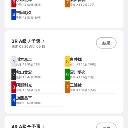
3
7
静岡
A3 60歳 55期
愛知
A3 50歳 79期
吉田彰久
4
香川
A3 52歳 80期
3R A級チ予選
結果
発走
09:20
締切
09:15
川本恵二
白井輝
1
5
兵庫
A3 51歳 78期
石川
A3 24歳 129期
秋山貴宏
沼川夢久
2
6
佐賀
A3 44歳 89期
群馬
A3 51歳 81期
阿部利光
三浦綾
3
7
宮城
A3 51歳 77期
宮城
A3 34歳 105期
加藤昌平
4
福岡
A3 50歳 80期
4R A級チ予選